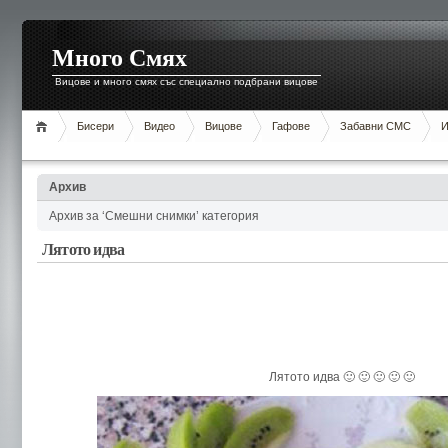
Много Смях
Вицове и много смях със специално подбрани вицове
Бисери
Видео
Вицове
Гафове
Забавни СМС
И
Архив
Архив за ‘Смешни снимки’ категория
Лятото идва
Лятото идва 🙂 🙂 🙂 🙂 🙂