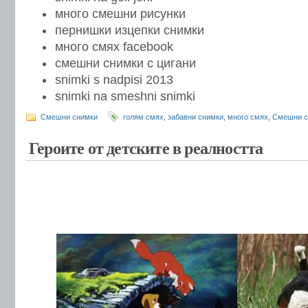
много смешни рисунки
пернишки изцепки снимки
много смях facebook
смешни снимки с цигани
snimki s nadpisi 2013
snimki na smeshni snimki
Смешни снимки
голям смях
,
забавни снимки
,
много смях
,
Смешни с
Героите от детските в реалността