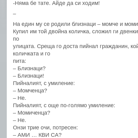
-Няма бе тате. Айде да си ходим!
–
На един му се родили близнаци – момче и моми
Купил им той двойна количка, сложил ги двенки
по
улицата. Среща го доста пийнал гражданин, ко
количката и го
пита:
– Близнаци?
– Близнаци!
Пийналият, с умиление:
– Момченца?
– Не.
Пийналият, с още по-голямо умиление:
– Момиченца?
– Не.
Онзи трие очи, потресен:
– АМИ … КВИ СА?