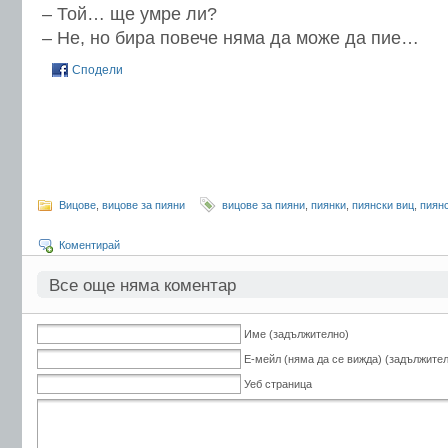
– Той… ще умре ли?
– Не, но бира повече няма да може да пие…
Сподели
Вицове
,
вицове за пияни
вицове за пияни
,
пиянки
,
пиянски виц
,
пиян
Коментирай
Все още няма коментар
Име (задължително)
Е-мейл (няма да се вижда) (задължите
Уеб страница