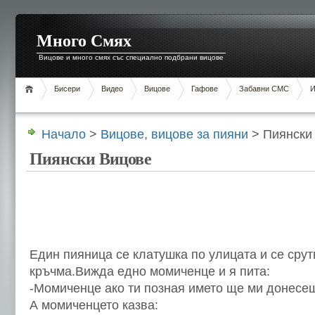
Много Смях
Вицове и много смях със специално подбрани вицове
Бисери
Видео
Вицове
Гафове
Забавни СМС
И
Начало
>
Вицове
,
вицове за пияни
> Пиянски
Пиянски Вицове
Един пияница се клатушка по улицата и се сру
кръчма.Вижда едно момиченце и я пита:
-Момиченце ако ти позная името ще ми донесе
А момиченцето казва: