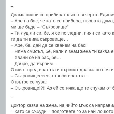
–
Двама пияни се прибират късно вечерта. Единия
– Аре на бас, че като се прибера, първата дума
ми ще бъде – “Съкровище”
– Ти луд ли си, бе, я се погледни, пиян си като
ти да ти вика съкровище…
– Аре, бе, дай да се хванем на бас!
– Няма смисъл, бе, нали я знам жена ти каква 
– Хвани се на бас, бе…
– Добре, да вървим…
Отиват пред вратата и първият драска по нея и
– Съкровищеееее, отвори вратата…
Отвътре се чува:
– Съкровище!?!! Аз ей сегичка ще те спукам от
–
Доктор казва на жена, на чийто мъж са направи
– Като се събуди – подгответе го за най-лошот