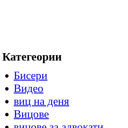
Категеории
Бисери
Видео
виц на деня
Вицове
вицове за адвокати