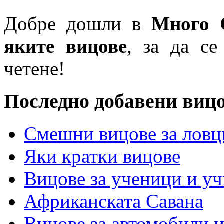
Добре дошли в
Много 
яките вицове
, за да се
четене!
Последно добавени виц
Смешни вицове за ловц
Яки кратки вицове
Вицове за ученици и у
Африканската Савана
Вицове за автомобили 