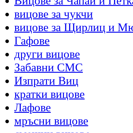
Вицове за Чапай и Петк
вицове за чукчи
вицове за Щирлиц и М
Гафове
други вицове
Забавни СМС
Изпрати Виц
кратки вицове
Лафове
мръсни вицове