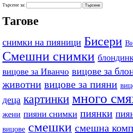
Търсене за:
Тагове
Бисери
cнимки на пияници
В
Смешни снимки
блондин
вицове за бло
вицове за Иванчо
животни
вицове за пияни
виц
много смя
картинки
деца
пиянки
пия
пияни снимки
жени
смешки
смешна ком
вицове