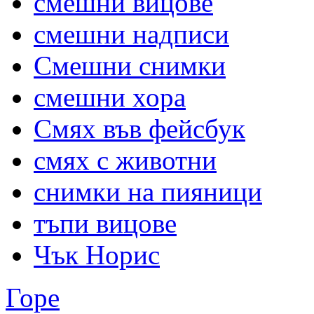
смешни вицове
смешни надписи
Смешни снимки
смешни хора
Смях във фейсбук
смях с животни
снимки на пияници
тъпи вицове
Чък Норис
Горе