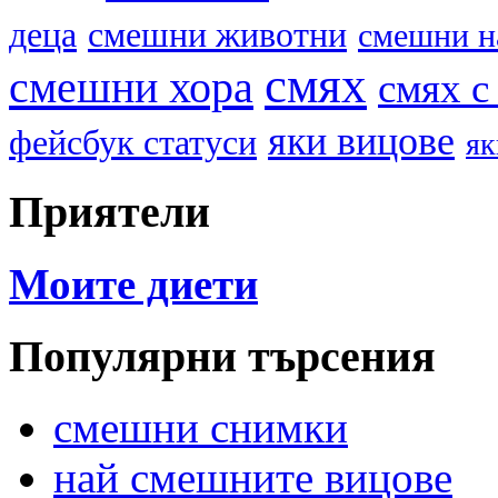
деца
смешни животни
смешни н
смях
смешни хора
смях с
яки вицове
фейсбук статуси
як
Приятели
Моите диети
Популярни търсения
смешни снимки
най смешните вицове