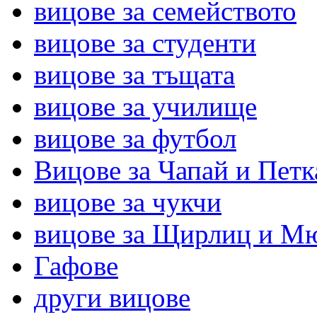
вицове за семейството
вицове за студенти
вицове за тъщата
вицове за училище
вицове за футбол
Вицове за Чапай и Петк
вицове за чукчи
вицове за Щирлиц и М
Гафове
други вицове