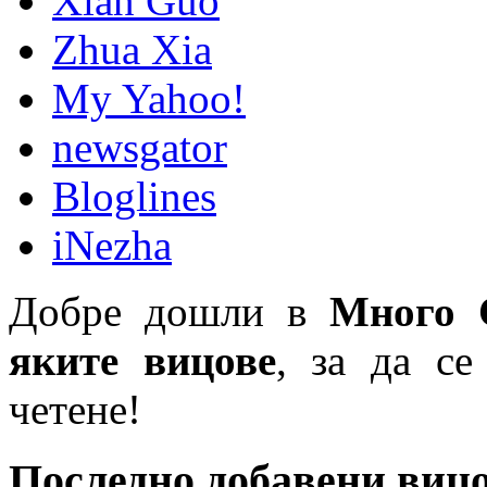
Xian Guo
Zhua Xia
My Yahoo!
newsgator
Bloglines
iNezha
Добре дошли в
Много 
яките вицове
, за да се
четене!
Последно добавени виц