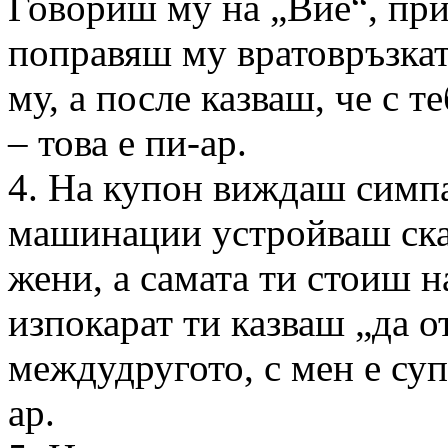
Говориш му на „Вие“, при
поправяш му вратовръзкат
му, а после казваш, че с те
– това е пи-ар.
4. На купон виждаш симп
машинации устройваш ск
жени, а самата ти стоиш н
изпокарат ти казваш „да о
междудругото, с мен е супе
ар.