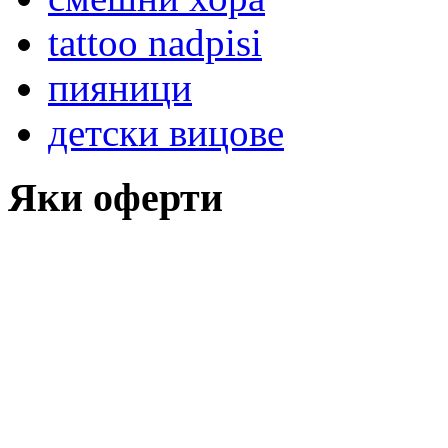
tattoo nadpisi
пияници
детски вицове
Яки оферти