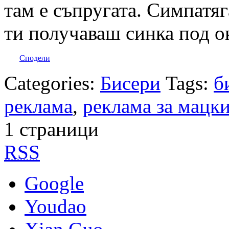
там е съпругата. Симпатяга
ти получаваш синка под о
Сподели
Categories:
Бисери
Tags:
б
реклама
,
реклама за мацк
1 страници
RSS
Google
Youdao