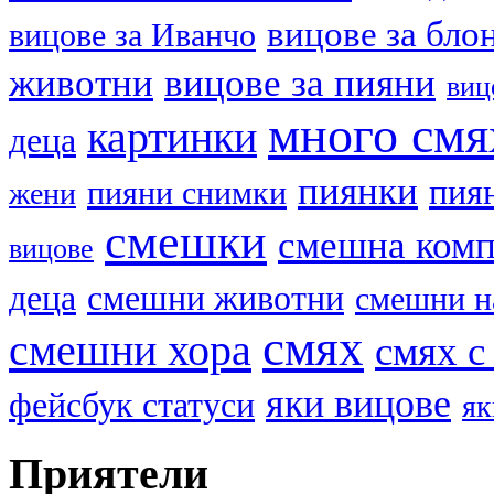
вицове за бло
вицове за Иванчо
животни
вицове за пияни
виц
много смя
картинки
деца
пиянки
пия
пияни снимки
жени
смешки
смешна ком
вицове
деца
смешни животни
смешни н
смях
смешни хора
смях с
яки вицове
фейсбук статуси
як
Приятели