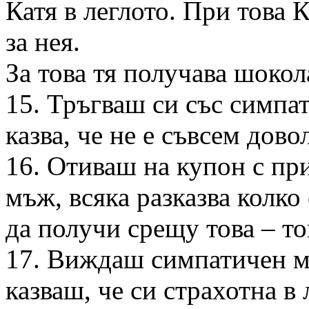
Катя в леглото. При това К
за нея.
За това тя получава шокол
15. Тръгваш си със симпат
казва, че не е съвсем дово
16. Отиваш на купон с пр
мъж, всяка разказва колко 
да получи срещу това – тов
17. Виждаш симпатичен м
казваш, че си страхотна в 