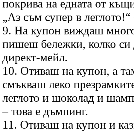
покрива на едната от къщ
„Аз съм супер в леглото!“ 
9. На купон виждаш мног
пишеш бележки, колко си д
директ-мейл.
10. Отиваш на купон, а та
смъкваш леко презрамките 
леглото и шоколад и шамп
– това е дъмпинг.
11. Отиваш на купон и каз