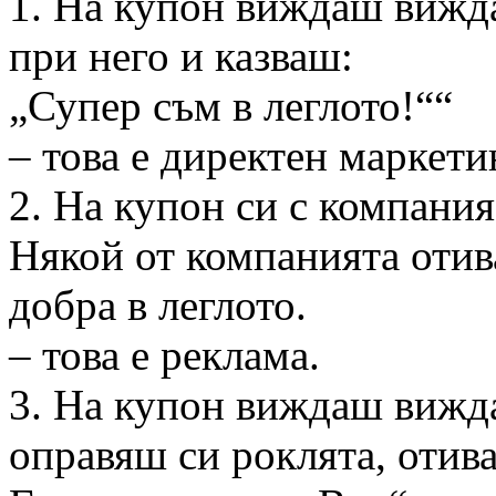
1. На купон виждаш виж
при него и казваш:
„Супер съм в леглото!““
– това е директен маркети
2. На купон си с компани
Някой от компанията отива
добра в леглото.
– това е реклама.
3. На купон виждаш вижд
оправяш си роклята, отив