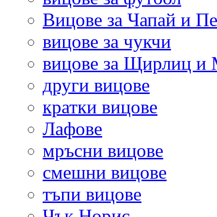
Вицове за Чапай и Пе
вицове за чукчи
вицове за Щирлиц и
други вицове
кратки вицове
Лафове
мръсни вицове
смешни вицове
тъпи вицове
Чък Норис