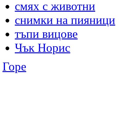
смях с животни
снимки на пияници
тъпи вицове
Чък Норис
Горе