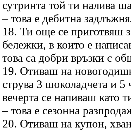
сутринта той ти налива ш
– това е дебитна задлъжня
18. Ти още се приготвяш з
бележки, в които е написа
това са добри връзки с об
19. Отиваш на новогодишно
струва 3 шоколадчета и 5
вечерта се напиваш като т
– това е сезонна разпрода
20. Отиваш на купон, хван