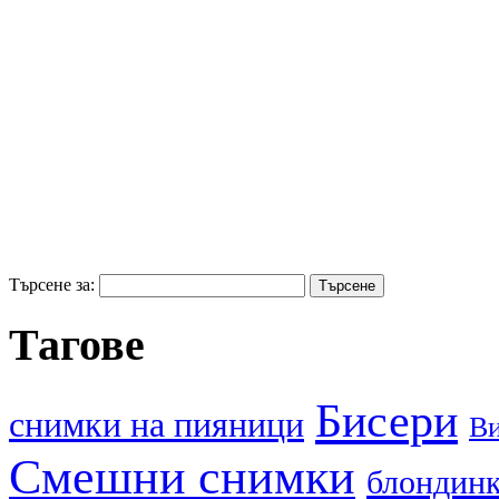
Търсене за:
Тагове
Бисери
cнимки на пияници
В
Смешни снимки
блондин