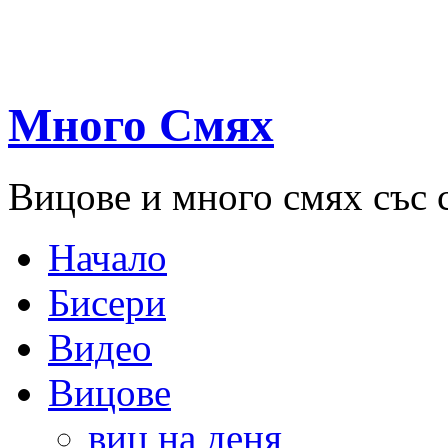
Много Смях
Вицове и много смях със 
Начало
Бисери
Видео
Вицове
виц на деня