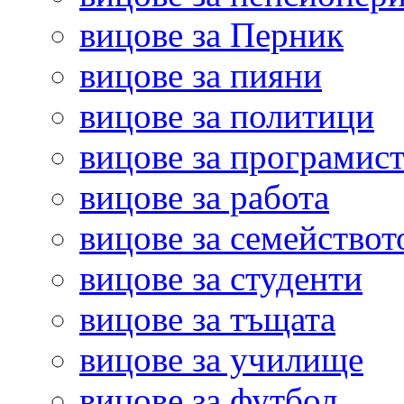
вицове за Перник
вицове за пияни
вицове за политици
вицове за програмис
вицове за работа
вицове за семействот
вицове за студенти
вицове за тъщата
вицове за училище
вицове за футбол