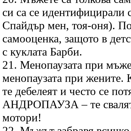
си са се идентифицирали 
Спайдър мен, тоя-оня). П
самооценка, защото в дет
с куклата Барби.
21. Менопаузата при мъже
менопаузата при жените. К
те дебелеят и често се пот
АНДРОПАУЗА – те свалят 
мотори!
22. Мъжът забравя всичко