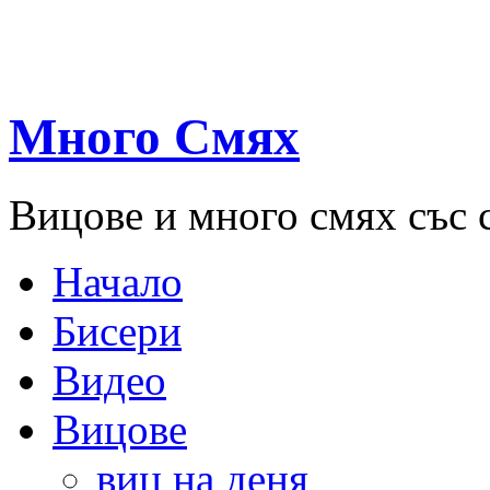
Много Смях
Вицове и много смях със 
Начало
Бисери
Видео
Вицове
виц на деня