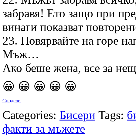
забравя! Ето защо при пр
винаги показват повторен
23. Повярвайте на горе на
Мъж…
Ако беше жена, все за нещ
😀 😀 😀 😀 😀
Сподели
Categories:
Бисери
Tags:
б
факти за мъжете