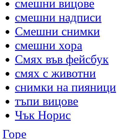
смешни вицове
смешни надписи
Смешни снимки
смешни хора
Смях във фейсбук
смях с животни
снимки на пияници
тъпи вицове
Чък Норис
Горе