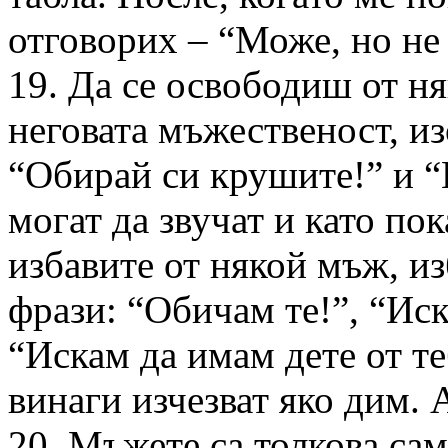
отговорих – “Може, но не 
19. Да се освободиш от н
неговата мъжественост, из
“Обирай си крушите!” и “
могат да звучат и като пок
избавите от някой мъж, из
фрази: “Обичам те!”, “Ис
“Искам да имам дете от те
винаги изчезват яко дим. 
20. Мъжете са толкова сам