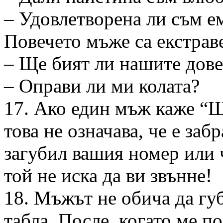
– Удовлетворена ли съм е
Повечето мъже са екстрав
– Ще бият ли нашите дове
– Оправи ли ми колата?
17. Ако един мъж каже “Ще
това не означава, че е забр
загубил вашия номер или ч
той не иска да ви звънне!
18. Мъжът не обича да гу
табла. После, когато ме п