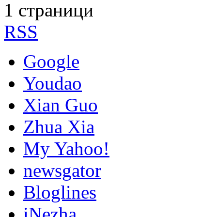
1 страници
RSS
Google
Youdao
Xian Guo
Zhua Xia
My Yahoo!
newsgator
Bloglines
iNezha