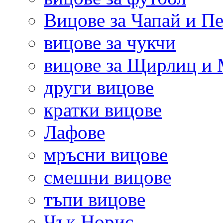
Вицове за Чапай и Пе
вицове за чукчи
вицове за Щирлиц и
други вицове
кратки вицове
Лафове
мръсни вицове
смешни вицове
тъпи вицове
Чък Норис