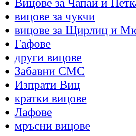
Вицове за Чапай и Петк
вицове за чукчи
вицове за Щирлиц и М
Гафове
други вицове
Забавни СМС
Изпрати Виц
кратки вицове
Лафове
мръсни вицове