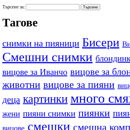
Търсене за:
Тагове
Бисери
cнимки на пияници
В
Смешни снимки
блондин
вицове за бло
вицове за Иванчо
животни
вицове за пияни
виц
много смя
картинки
деца
пиянки
пия
пияни снимки
жени
смешки
смешна ком
вицове