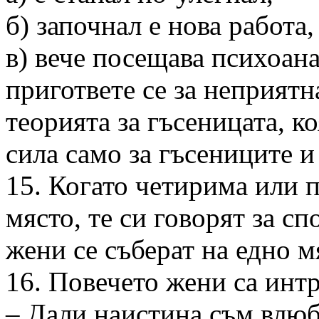
б) започнал е нова работа,
в) вече посещава психоан
пригответе се за неприятна
теорията за гъсеницата, ко
сила само за гъсениците и
15. Когато четирима или п
място, те си говорят за сп
жени се съберат на едно м
16. Повечето жени са инт
– Дали наистина съм влю