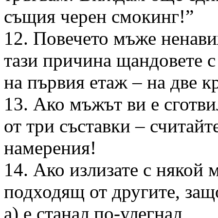
същия черен смокинг!”
12. Повечето мъже ненави
тази причина щандовете с
на първия етаж – на две к
13. Ако мъжът ви е сготви
от три съставки – считайт
намерения!
14. Ако излизате с някой 
подходящ от другите, защ
а) е станал по-улегнал,