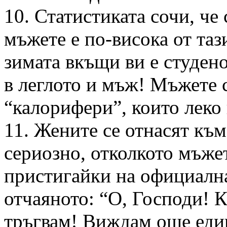
10. Статистиката сочи, че
мъжете е по-висока от таз
зимата вкъщи ви е студен
в леглото и мъж! Мъжете 
“калорифери”, които леко 
11. Жените се отнасят към
сериозно, отколкото мъже
пристигайки на официална
отчаяното: “О, Господи! К
тръгвам! Виждам още един