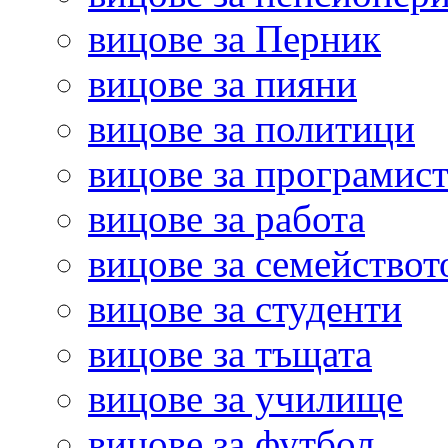
вицове за Перник
вицове за пияни
вицове за политици
вицове за програмис
вицове за работа
вицове за семействот
вицове за студенти
вицове за тъщата
вицове за училище
вицове за футбол