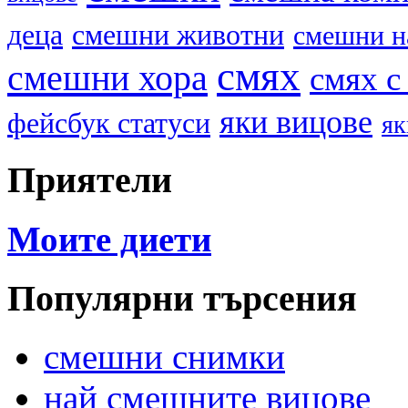
деца
смешни животни
смешни н
смях
смешни хора
смях с
яки вицове
фейсбук статуси
як
Приятели
Моите диети
Популярни търсения
смешни снимки
най смешните вицове