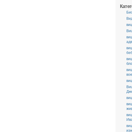
Кате
Би
Ви
виц
Ви
виц
ад
виц
бе
виц
бл
виц
во
виц
Ви
Дж
виц
виц
жи
виц
Ив
виц
из