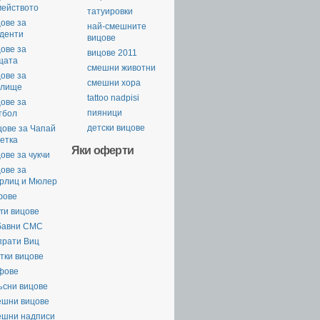
мейството
татуировки
ове за
най-смешните
уденти
вицове
ове за
вицове 2011
щата
смешни животни
ове за
смешни хора
илище
tattoo nadpisi
ове за
пияници
тбол
детски вицове
цове за Чапай
етка
Яки оферти
ове за чукчи
ове за
рлиц и Мюлер
фове
ги вицове
бавни СМС
прати Виц
тки вицове
фове
ъсни вицове
ешни вицове
ешни надписи