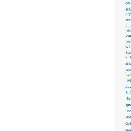
се
виц
ст
виц
тъ
виц
уч
виц
фу
Ви
и П
виц
виц
Щи
Га
дру
За
Из
кра
Ла
мр
см
см