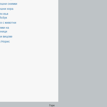
ешни снимки
ешни хора
ях във
йсбук
х с животни
мки на
яници
пи вицове
к Норис
Горе