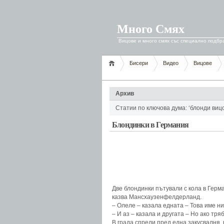
Много Смях
Вицове и много смях със специално подбр
Бисери
Видео
Вицове
Архив
Статии по ключова дума: ‘блонди виц
Блондинки в Германия
Две блондинки пътували с кола в Герма
казва Мансхаузенфелдерланд.
– Олеле – казала едната – Това име ни
– И аз – казала и другата – Но ако тря
В града спрели пред една закусвалня,