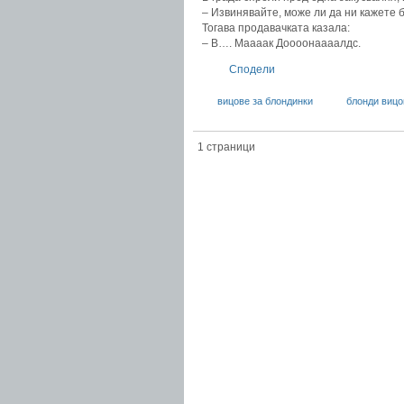
– Извинявайте, може ли да ни кажете 
Тогава продавачката казала:
– В…. Маааак Доооонаааалдс.
Сподели
вицове за блондинки
блонди вицо
1 страници