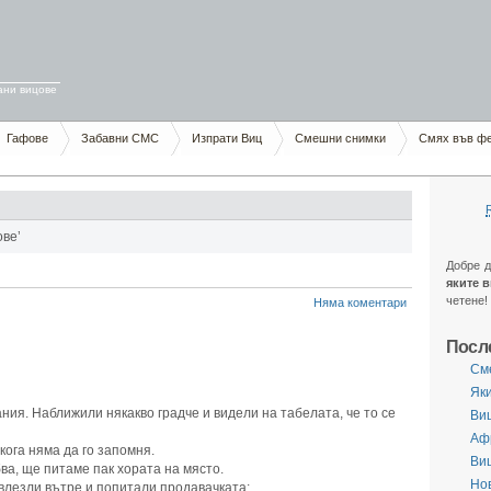
ани вицове
Гафове
Забавни СМС
Изпрати Виц
Смешни снимки
Смях във ф
ове’
Добре 
яките 
четене!
Няма коментари
Посл
См
Яки
ния. Наближили някакво градче и видели на табелата, че то се
Виц
Аф
кога няма да го запомня.
Ви
бва, ще питаме пак хората на място.
Нов
 влезли вътре и попитали продавачката: