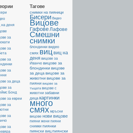
геории
Тагове
cнимки на пияници
сери
Бисери
Видео
део
Вицове
 на деня
Гафове
Лафове
цове
Смешни
ове за
снимки
вокати
видео
блондинки
ове за
виц
виц на
смях
бета
деня
вицове за
ове за
вицове за
Иванчо
ондинки
вицове
блондинки
ове за
за деца
вицове за
енни
животни
вицове за
ове за деца
пияни
вицове за
цове за
вицове с
тъщата
еймс Бонд
забавни
животни
картинки
деца
ове за евреи
много
ове за
смях
вотни
мръсни
нови вицове
ове за
вицове
анчо
пияни жени
пияни
пиянки
снимки
ове за
пиянски
пиянски виц
невяра