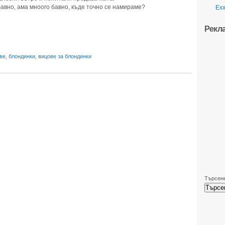
бавно, ама мноого бавно, къде точно се намираме?
Ехх
Рекл
ве
,
блондинки
,
вицове за блондинки
Търсене