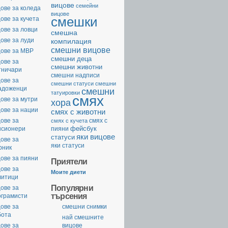
вицове
семейни
ове за коледа
вицове
смешки
ове за кучета
ове за ловци
смешна
ове за луди
компилация
смешни вицове
цове за МВР
смешни деца
ове за
смешни животни
тничари
смешни надписи
ове за
смешни статуси
смешни
адоженци
смешни
татуировки
смях
ове за мутри
хора
ове за нации
смях с животни
ове за
смях с
смях с кучета
фейсбук
нсионери
пияни
яки вицове
статуси
ове за
яки статуси
рник
ове за пияни
Приятели
ове за
Моите диети
литици
Популярни
ове за
търсения
ограмисти
ове за
смешни снимки
бота
най смешните
ове за
вицове