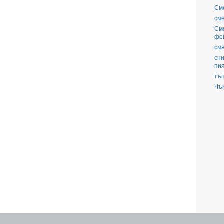
См
см
См
фе
смя
сни
пи
тъ
Чъ