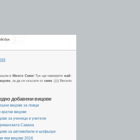
ейсбук
RSS
дошли в
Много Смях
! Тук ще намерите
най-
вицове
, за да се скъсате от
смях
:)))) Весело
едно добавени вицове
ешни вицове за ловци
 кратки вицове
ове за ученици и учители
риканската Савана
цове за автомобили и шофьори
и яки вицове 2016