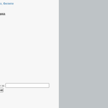
х, Филипе
ама
 за: