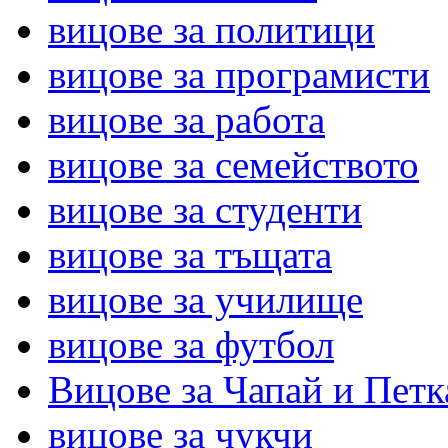
вицове за политици
вицове за програмисти
вицове за работа
вицове за семейството
вицове за студенти
вицове за тъщата
вицове за училище
вицове за футбол
Вицове за Чапай и Петк
вицове за чукчи