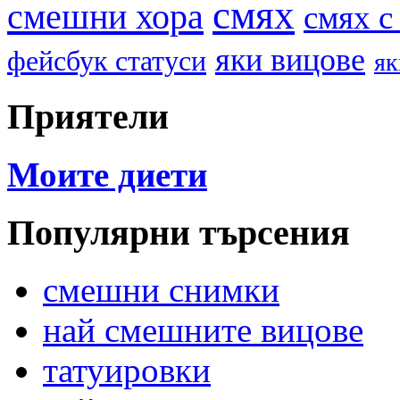
смях
смешни хора
смях с
яки вицове
фейсбук статуси
як
Приятели
Моите диети
Популярни търсения
смешни снимки
най смешните вицове
татуировки