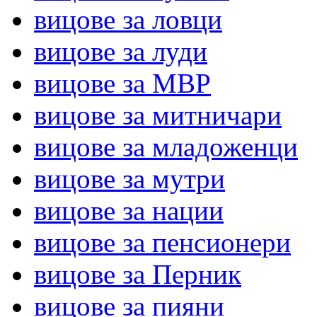
вицове за ловци
вицове за луди
вицове за МВР
вицове за митничари
вицове за младоженци
вицове за мутри
вицове за нации
вицове за пенсионери
вицове за Перник
вицове за пияни