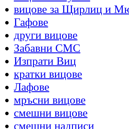
вицове за Щирлиц и М
Гафове
други вицове
Забавни СМС
Изпрати Виц
кратки вицове
Лафове
мръсни вицове
смешни вицове
смешни надписи