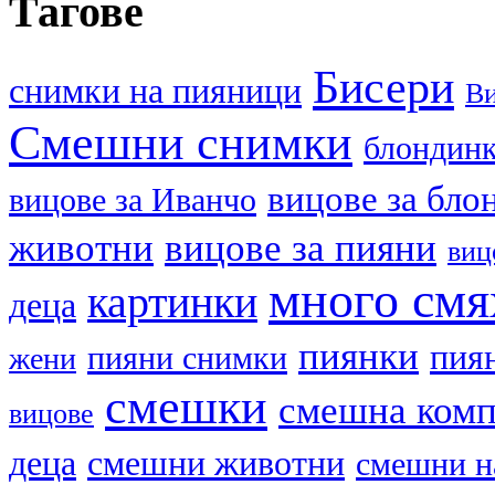
Тагове
Бисери
cнимки на пияници
В
Смешни снимки
блондин
вицове за бло
вицове за Иванчо
животни
вицове за пияни
виц
много смя
картинки
деца
пиянки
пия
пияни снимки
жени
смешки
смешна ком
вицове
деца
смешни животни
смешни н