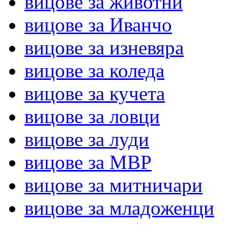
вицове за животни
вицове за Иванчо
вицове за изневяра
вицове за коледа
вицове за кучета
вицове за ловци
вицове за луди
вицове за МВР
вицове за митничари
вицове за младоженци