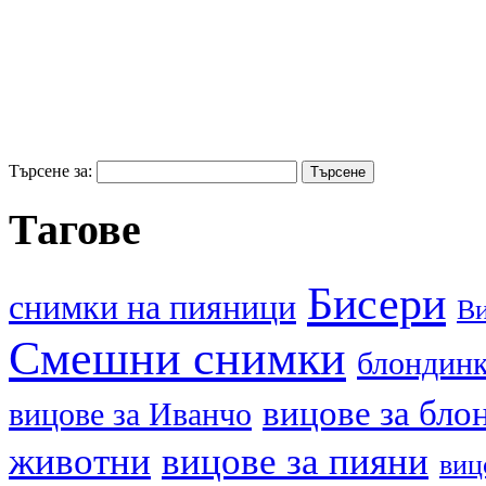
Търсене за:
Тагове
Бисери
cнимки на пияници
В
Смешни снимки
блондин
вицове за бло
вицове за Иванчо
животни
вицове за пияни
виц