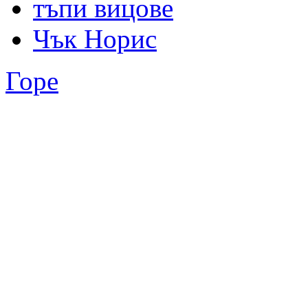
тъпи вицове
Чък Норис
Горе