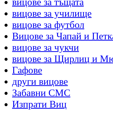
вицове за тъщата
вицове за училище
вицове за футбол
Вицове за Чапай и Петк
вицове за чукчи
вицове за Щирлиц и М
Гафове
други вицове
Забавни СМС
Изпрати Виц