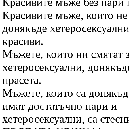
Красивите мъже без пари 
Красивите мъже, които не 
донякъде хетеросексуални,
красиви.
Мъжете, които ни смятат з
хетеросексуални, донякъд
прасета.
Мъжете, които са донякъд
имат достатъчно пари и – 
хетеросексуални, са ст