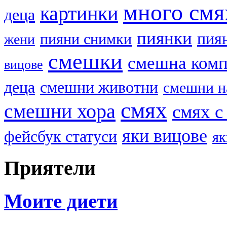
много смя
картинки
деца
пиянки
пия
пияни снимки
жени
смешки
смешна ком
вицове
деца
смешни животни
смешни н
смях
смешни хора
смях с
яки вицове
фейсбук статуси
як
Приятели
Моите диети