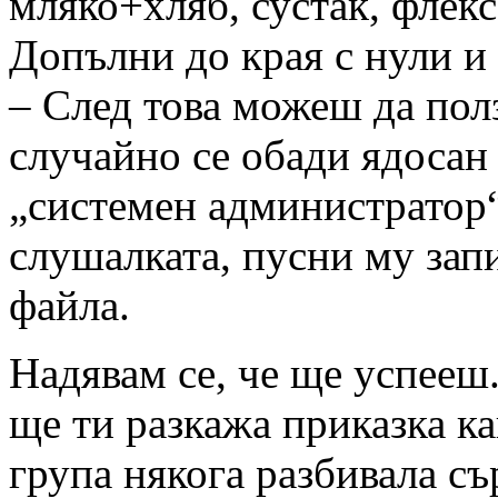
мляко+хляб, сустак, флекс
Допълни до края с нули и
– След това можеш да пол
случайно се обади ядосан 
„системен администратор“
слушалката, пусни му запи
файла.
Надявам се, че ще успееш.
ще ти разкажа приказка ка
група някога разбивала с