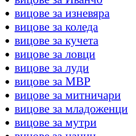
вицове за изневяра
вицове за коледа
вицове за кучета
вицове за ловци
вицове за луди
вицове за МВР
вицове за митничари
вицове за младоженци
вицове за мутри
вицове за нации