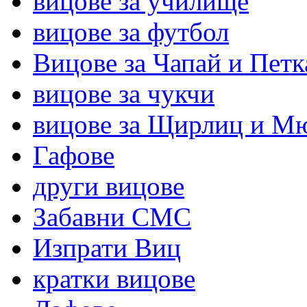
вицове за училище
вицове за футбол
Вицове за Чапай и Петк
вицове за чукчи
вицове за Щирлиц и М
Гафове
други вицове
Забавни СМС
Изпрати Виц
кратки вицове