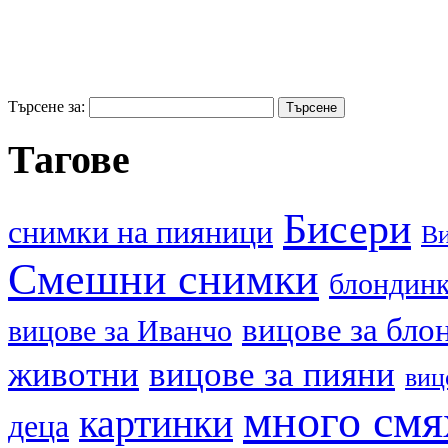
Търсене за:
Тагове
Бисери
cнимки на пияници
В
Смешни снимки
блондин
вицове за бло
вицове за Иванчо
животни
вицове за пияни
виц
много смя
картинки
деца