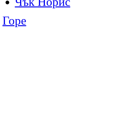
Чък Норис
Горе