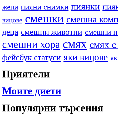
пиянки
пия
пияни снимки
жени
смешки
смешна ком
вицове
деца
смешни животни
смешни н
смях
смешни хора
смях с
яки вицове
фейсбук статуси
як
Приятели
Моите диети
Популярни търсения