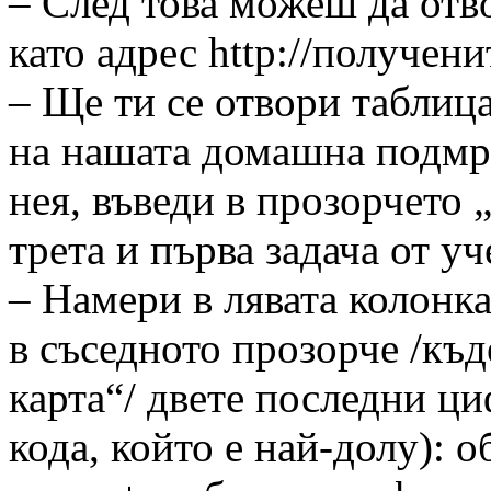
– След това можеш да от
като адрес http://получени
– Ще ти се отвори таблица
на нашата домашна подмр
нея, въведи в прозорчето 
трета и първа задача от уч
– Намери в лявата колонк
в съседното прозорче /къд
карта“/ двете последни ци
кода, който е най-долу): о