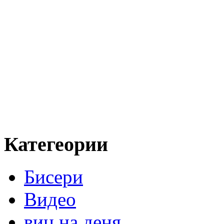
Категеории
Бисери
Видео
виц на деня