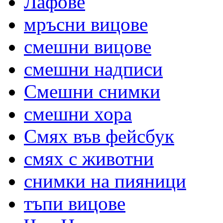
Лафове
мръсни вицове
смешни вицове
смешни надписи
Смешни снимки
смешни хора
Смях във фейсбук
смях с животни
снимки на пияници
тъпи вицове