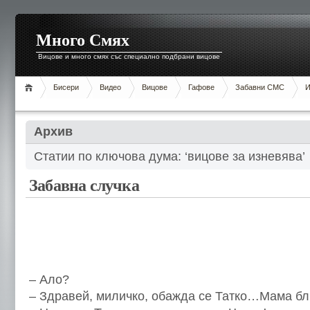
Много Смях
Вицове и много смях със специално подбрани вицове
Бисери
Видео
Вицове
Гафове
Забавни СМС
И
Архив
Статии по ключова дума: ‘вицове за изневява’
Забавна случка
– Ало?
– Здравей, миличко, обажда се Татко…Мама бл