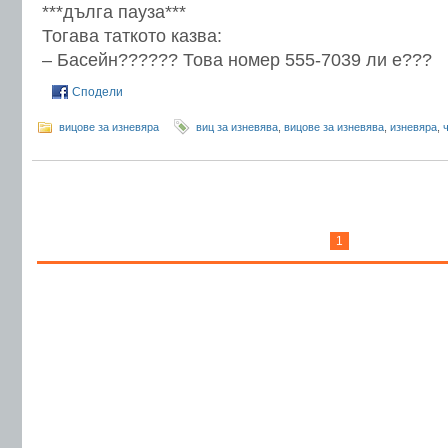
***дълга пауза***
Тогава таткото казва:
– Басейн?????? Това номер 555-7039 ли е???
Сподели
вицове за изневяра
виц за изневява
,
вицове за изневява
,
изневяра
,
1