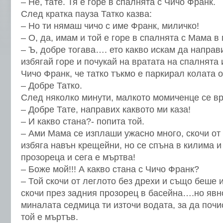
– Не, тате. Тя е горе в спалнята с Чичо Франк.
След кратка пауза Татко казва:
– Но ти нямаш чичо с име Франк, миличко!
– О, да, имам и той е горе в спалнята с Мама в
– Ъ, добре тогава…. ето какво искам да напра
избягай горе и почукай на вратата на спалнята
Чичо Франк, че татко тъкмо е паркирал колата о
– Добре Татко.
След няколко минути, малкото момиченце се в
– Добре Тате, направих каквото ми каза!
– И какво стана?- попита той.
– Ами Мама се изплаши ужасно много, скочи от 
избяга навън крещейни, но се спъна в килима и
прозореца и сега е мъртва!
– Боже мой!!! А какво стана с Чичо Франк?
– Той скочи от леглото без дрехи и също беше 
скочи през задния прозорец в басейна….но явно
миналата седмица ти източи водата, за да почи
той е мъртъв.