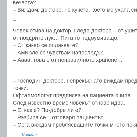
вечерта?
– Виждам, докторе, но кучето, което ме ухапа си
–
Човек отива на доктор. Гледа доктора – от уши
от ноздрите лук… Пита го недоумяващо:
– От какво се оплаквате?
– Ами зле се чувствам напоследък.
– Аааа, това е от неправилното хранене…
–
– Господин докторе, непрекъснато виждам пре
точки.
Офталмологът предписва на пациента очила.
След известно време човекът отново идва.
– Е, как е? По-добре ли е?
– Разбира се – отговаря пациентът.
– Сега виждам проблясващите точки много по-я
Сподели