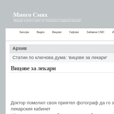
Много Смях
Вицове и много смях със специално подбрани вицове
Бисери
Видео
Вицове
Гафове
Забавни СМС
И
Архив
Статии по ключова дума: ‘вицове за лекари’
Вицове за лекари
Доктор помолил своя приятел фотограф да го з
лекарския кабинет