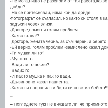
-Не мога,нищо не разбирам от тая работа,какво
дойде?
-Не се притеснявай, няма кой да дойде.
Фотографът се съгласил, но както си стоял в к
задъхан човек влиза.
-Докторе,помогни голям проблем…
-Какво става!?
-Докторе, жената черна, аз съм черен, а бебето
-Ей верно, голям проблем -замислено казал док
-Ти мушка ли го?
-Мушках го.
-Вади ли го после?
-Вадих го.
-И пак го мушка и пак го вади.
-Да-виновно казал пациента.
-Какво си направил ти бе,ти си осветил бебето!!
–
– Погледнете тук! Не виждате ли, че приемното