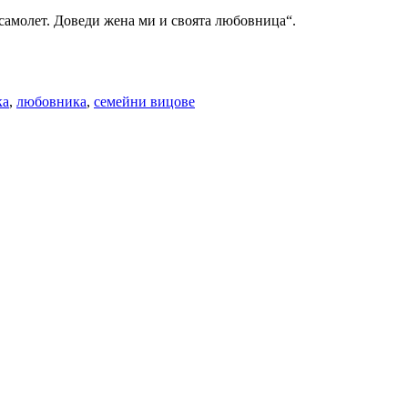
 самолет. Доведи жена ми и своята любовница“.
ка
,
любовника
,
семейни вицове