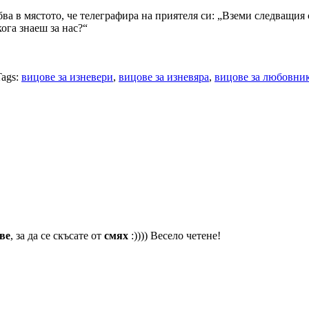
ва в мястото, че телеграфира на приятеля си: „Вземи следващия
ога знаеш за нас?“
Tags:
вицове за изневери
,
вицове за изневяра
,
вицове за любовни
ве
, за да се скъсате от
смях
:)))) Весело четене!