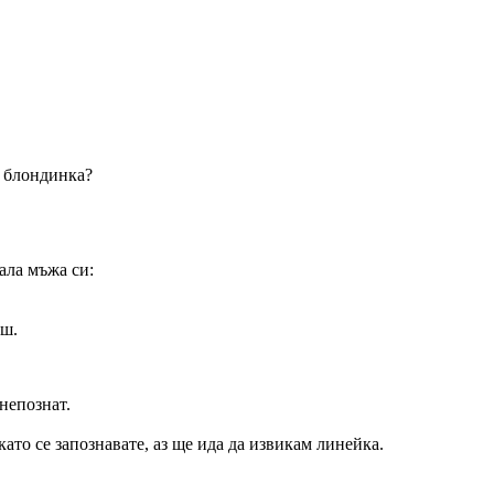
а блондинка?
ала мъжа си:
аш.
непознат.
ато се запознавате, аз ще ида да извикам линейка.