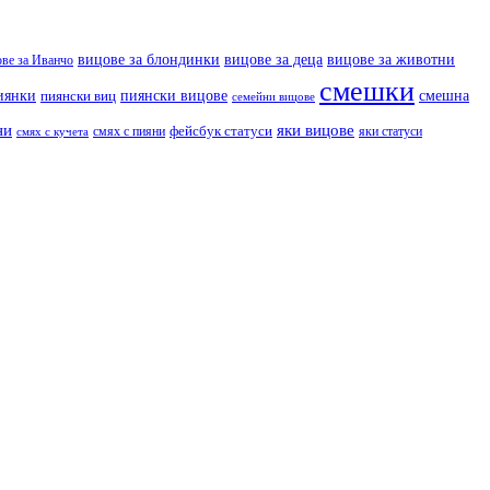
вицове за деца
вицове за животни
вицове за блондинки
ове за Иванчо
смешки
иянки
пиянски вицове
смешна
пиянски виц
семейни вицове
ни
яки вицове
фейсбук статуси
смях с пияни
яки статуси
смях с кучета