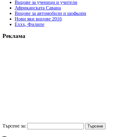
Вицове за ученици и учители
Африканската Савана
Вицове за автомобили и шофьори
Нови яки вицове 2016
Еххх, Филипе
Реклама
Търсене за: