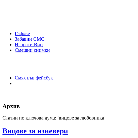
Гафове
Забавни СМС
Изпрати Виц
Смешни снимки
Смях във фейсбук
Архив
Статии по ключова дума: ‘вицове за любовника’
Вицове за изневери