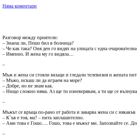
Няма коментари
Разговор между приятели:
– Знаеш ли, Пешо бил в болница?
– Че как така? Оня ден го видях на улицата с една очарователн
– Именно. И жена му го видяла…
–
Мъж и жена си стояли вкъщи и гледали телевизия и жената пит
– Мъжо, искаш ли да играем на море?
– Добре, но не знам как.
– Нищо сложно няма. Аз ще ти изневерявам, а ти ще се вълнув
–
Мъжът се връща по-рано от работа и заварва жена си с някакъв 
– К`ъв е тоя, ма? – пита заплашително.
– Ами това е Гошо…. Гошо, това е мъжът ми. Запознайте се. Док
–