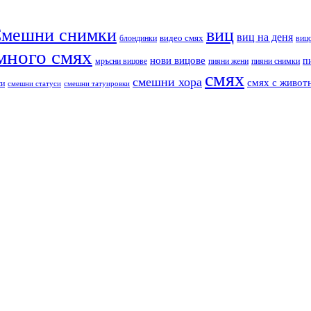
мешни снимки
виц
виц на деня
видео смях
блондинки
виц
много смях
нови вицове
п
пияни снимки
мръсни вицове
пияни жени
смях
смешни хора
смях с живот
си
смешни статуси
смешни татуировки