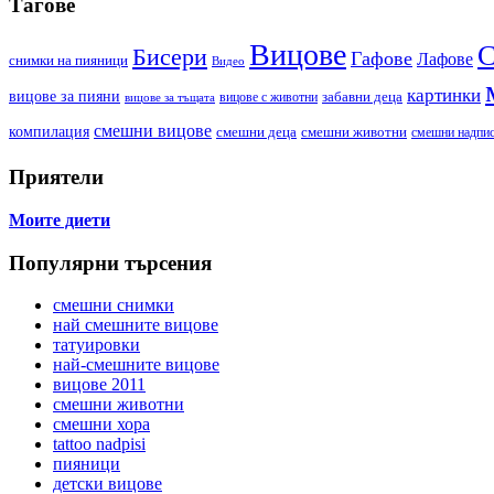
Тагове
Вицове
С
Бисери
Гафове
Лафове
cнимки на пияници
Видео
картинки
вицове за пияни
забавни деца
вицове с животни
вицове за тъщата
смешни вицове
компилация
смешни деца
смешни животни
смешни надпи
Приятели
Моите диети
Популярни търсения
смешни снимки
най смешните вицове
татуировки
най-смешните вицове
вицове 2011
смешни животни
смешни хора
tattoo nadpisi
пияници
детски вицове