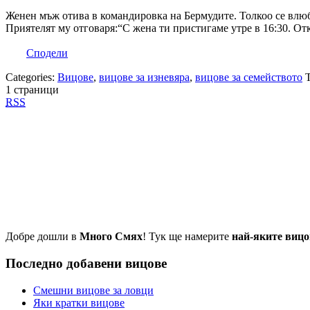
Женен мъж отива в командировка на Бермудите. Толкоо се влюб
Приятелят му отговаря:“С жена ти пристигаме утре в 16:30. Отк
Сподели
Categories:
Вицове
,
вицове за изневяра
,
вицове за семейството
1 страници
RSS
Добре дошли в
Много Смях
! Тук ще намерите
най-яките вицо
Последно добавени вицове
Смешни вицове за ловци
Яки кратки вицове