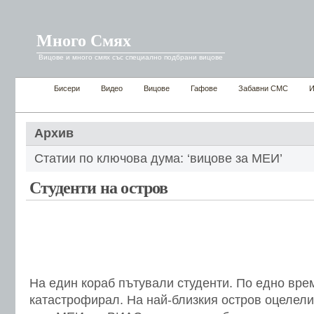
Много Смях
Вицове и много смях със специално подбрани вицове
Бисери
Видео
Вицове
Гафове
Забавни СМС
И
Архив
Статии по ключова дума: ‘вицове за МЕИ’
Студенти на остров
На един кораб пътували студенти. По едно вре
катастрофирал. На най-близкия остров оцелели