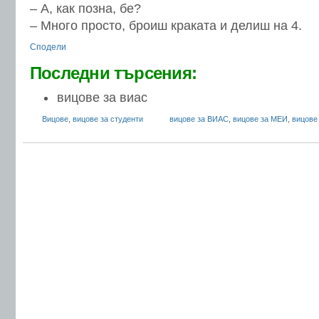
– А, как позна, бе?
– Много просто, броиш краката и делиш на 4.
Сподели
Последни търсения:
вицове за виас
Вицове
,
вицове за студенти
вицове за ВИАС
,
вицове за МЕИ
,
вицове