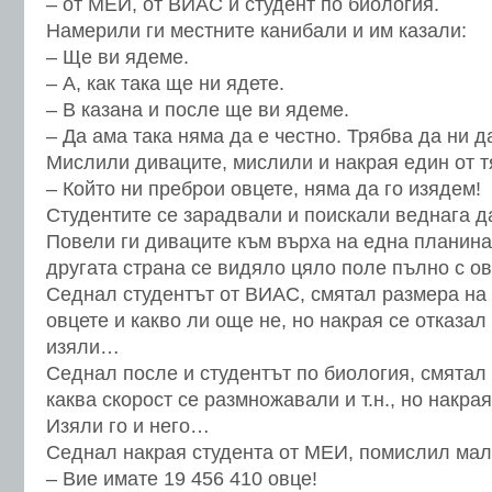
– от МЕИ, от ВИАС и студент по биология.
Намерили ги местните канибали и им казали:
– Ще ви ядеме.
– А, как така ще ни ядете.
– В казана и после ще ви ядеме.
– Да ама така няма да е честно. Трябва да ни 
Мислили диваците, мислили и накрая един от т
– Който ни преброи овцете, няма да го изядем!
Студентите се зарадвали и поискали веднага 
Повели ги диваците към върха на една планина 
другата страна се видяло цяло поле пълно с ов
Седнал студентът от ВИАС, смятал размера на 
овцете и какво ли още не, но накрая се отказал
изяли…
Седнал после и студентът по биология, смятал 
каква скорост се размножавали и т.н., но накрая
Изяли го и него…
Седнал накрая студента от МЕИ, помислил малк
– Вие имате 19 456 410 овце!