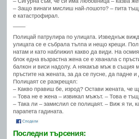
– Сигурна съм, че си има любовница – казва же
– Защо винаги мислиш най-лошото? – пита тъщ
е катастрофирал.
––––
Полицай патрулира по улицата. Изведнъж вижд
улицата се е събрала тълпа и нещо крещи. Пол
натам и като наближил какво да види. На осми
блок една възрастна жена се е хванала с пръст
балкон и виси надолу. А някакъв мъж в същия м
пръстите на жената, за да се пусне, да падне и
Полицаят се разкрещял:
– Какво правиш бе, изрод? Остави жената, че щ
– Това не е жена – извикал мъжът. – Това е тъщ
– Така ли – замислил се полицаят. – Виж я ти, к
парапета гадината.
Сподели
Последни търсения: