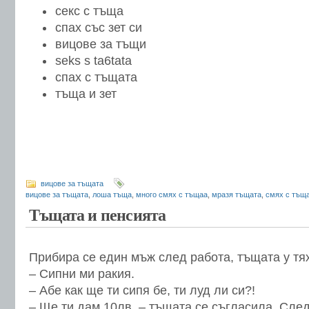
секс с тъща
спах със зет си
вицове за тъщи
seks s ta6tata
спах с тъщата
тъща и зет
вицове за тъщата
вицове за тъщата
,
лоша тъща
,
много смях с тъщаа
,
мразя тъщата
,
смях с тъщ
Тъщата и пенсията
Прибира се един мъж след работа, тъщата у тях 
– Сипни ми ракия.
– Абе как ще ти сипя бе, ти луд ли си?!
– Ще ти дам 10лв. – тъщата се съгласила. Сле