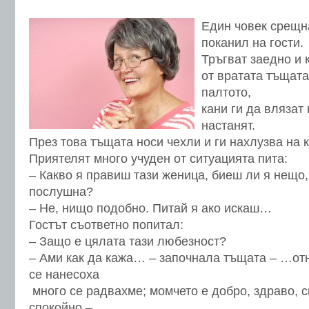
Един човек срещна
поканил на гости.
Тръгват заедно и 
от вратата тъщата
палтото,
кани ги да влязат 
настанят.
През това тъщата носи чехли и ги нахлузва на к
Приятелят много учуден от ситуацията пита:
– Какво я правиш тази женица, биеш ли я нещо,
послушна?
– Не, нищо подобно. Питай я ако искаш…
Гостът съответно попитал:
– Защо е цялата тази любезност?
– Ами как да кажа… – започнала тъщата – …от
се нанесоха
много се радвахме; момчето е добро, здраво, 
спокойно –