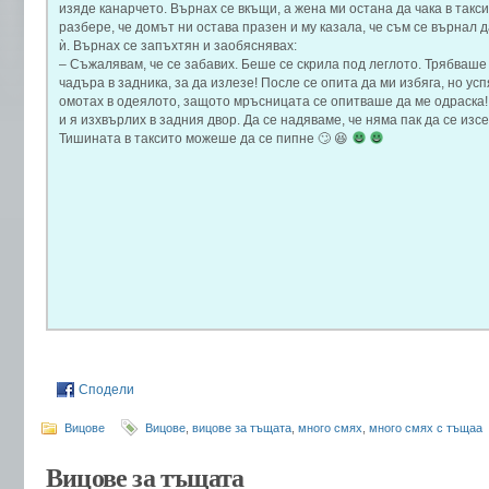
изяде канарчето. Върнах се вкъщи, а жена ми остана да чака в такс
разбере, че домът ни остава празен и му казала, че съм се върнал 
ѝ. Върнах се запъхтян и заобяснявах:
– Съжалявам, че се забавих. Беше се скрила под леглото. Трябваше 
чадъра в задника, за да излезе! После се опита да ми избяга, но усп
омотах в одеялото, защото мръсницата се опитваше да ме одраска!
и я изхвърлих в задния двор. Да се надяваме, че няма пак да се из
Тишината в таксито можеше да се пипне 🙄 😆
Сподели
Вицове
Вицове
,
вицове за тъщата
,
много смях
,
много смях с тъщаа
Вицове за тъщата