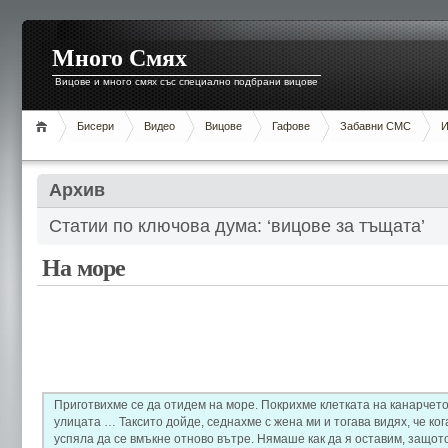
Много Смях
Вицове и много смях със специално подбрани вицове
Бисери
Видео
Вицове
Гафове
Забавни СМС
И
Архив
Статии по ключова дума: ‘вицове за тъщата’
На море
Приготвихме се да отидем на море. Покрихме клетката на канарчето
улицата … Таксито дойде, седнахме с жена ми и тогава видях, че ког
успяла да се вмъкне отново вътре. Нямаше как да я оставим, защот