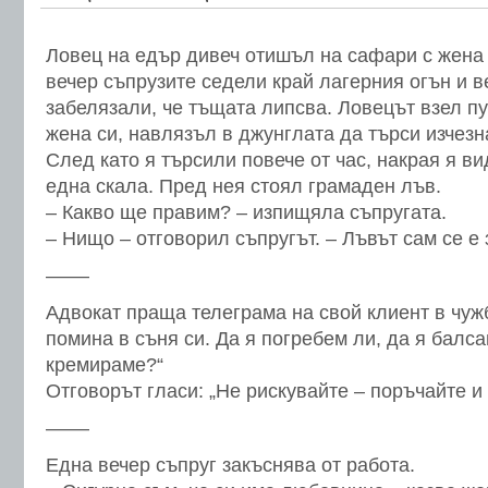
Ловец на едър дивеч отишъл на сафари с жена 
вечер съпрузите седели край лагерния огън и в
забелязали, че тъщата липсва. Ловецът взел пу
жена си, навлязъл в джунглата да търси изчезн
След като я търсили повече от час, накрая я в
една скала. Пред нея стоял грамаден лъв.
– Какво ще правим? – изпищяла съпругата.
– Нищо – отговорил съпругът. – Лъвът сам се е 
––––
Адвокат праща телеграма на свой клиент в чуж
помина в съня си. Да я погребем ли, да я балс
кремираме?“
Отговорът гласи: „Не рискувайте – поръчайте и 
––––
Една вечер съпруг закъснява от работа.