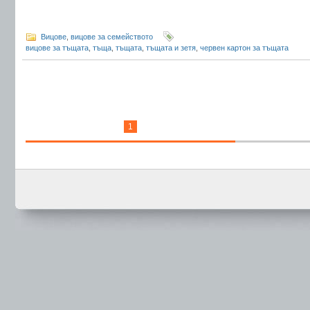
Вицове
,
вицове за семейството
вицове за тъщата
,
тъща
,
тъщата
,
тъщата и зетя
,
червен картон за тъщата
1