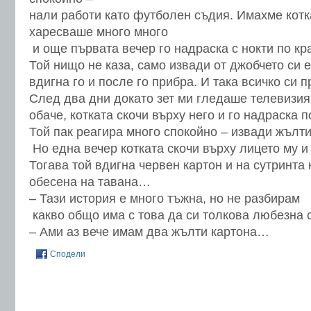
нали работи като футболен съдия. Имахме котка
харесваше много много
и още първата вечер го надраска с нокти по кр
Той нищо не каза, само извади от джобчето си 
вдигна го и после го прибра. И така всичко си 
След два дни докато зет ми гледаше телевизия
обаче, котката скочи върху него и го надраска п
Той пак реагира много спокойно – извади жълти
Но една вечер котката скочи върху лицето му и 
Тогава той вдигна червен картон и на сутринта
обесена на тавана…
– Тази история е много тъжна, но не разбирам
какво общо има с това да си толкова любезна с
– Ами аз вече имам два жълти картона…
Сподели