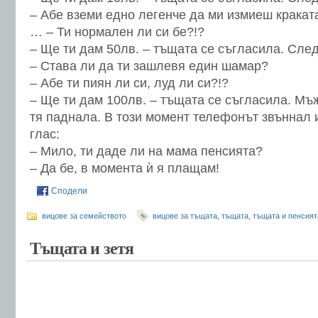
– Абе вземи едно легенче да ми измиеш кракат
… – Ти нормален ли си бе?!?
– Ще ти дам 50лв. – тъщата се съгласила. След
– Става ли да ти зашлевя един шамар?
– Абе ти пиян ли си, луд ли си?!?
– Ще ти дам 100лв. – тъщата се съгласила. Мъ
тя паднала. В този момент телефонът звъннал и
глас:
– Мило, ти даде ли на мама пенсията?
– Да бе, в момента ѝ я плащам!
Сподели
вицове за семейството
вицове за тъщата
,
тъщата
,
тъщата и пенсият
Тъщата и зетя