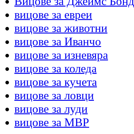
Вицове за Джеймс Бон
вицове за евреи
вицове за животни
вицове за Иванчо
вицове за изневяра
вицове за коледа
вицове за кучета
вицове за ловци
вицове за луди
вицове за МВР