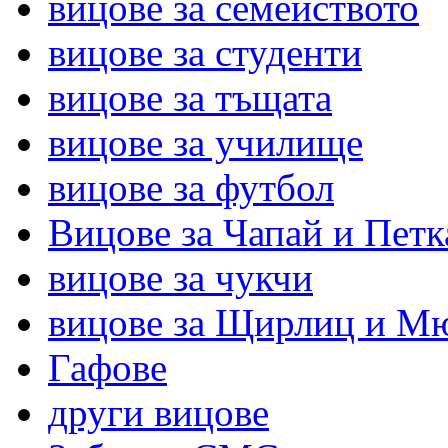
вицове за семейството
вицове за студенти
вицове за тъщата
вицове за училище
вицове за футбол
Вицове за Чапай и Петк
вицове за чукчи
вицове за Щирлиц и М
Гафове
други вицове