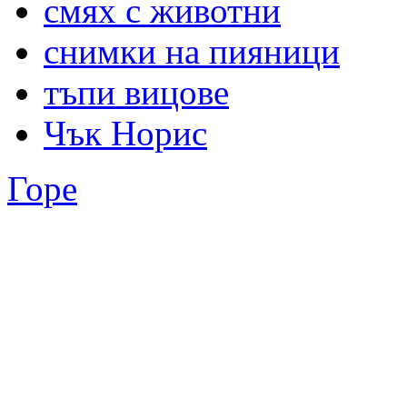
смях с животни
снимки на пияници
тъпи вицове
Чък Норис
Горе