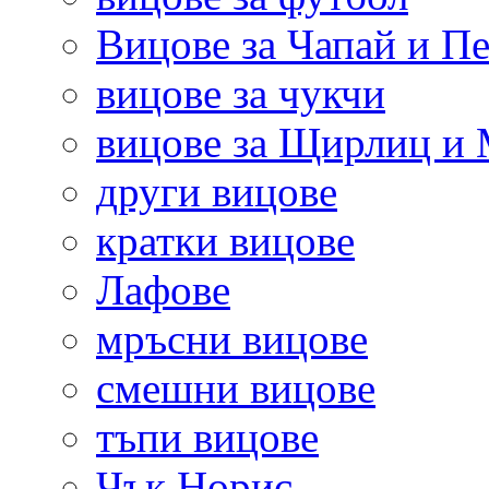
Вицове за Чапай и Пе
вицове за чукчи
вицове за Щирлиц и
други вицове
кратки вицове
Лафове
мръсни вицове
смешни вицове
тъпи вицове
Чък Норис