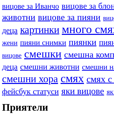
вицове за бло
вицове за Иванчо
животни
вицове за пияни
виц
много смя
картинки
деца
пиянки
пия
пияни снимки
жени
смешки
смешна ком
вицове
деца
смешни животни
смешни н
смях
смешни хора
смях с
яки вицове
фейсбук статуси
як
Приятели