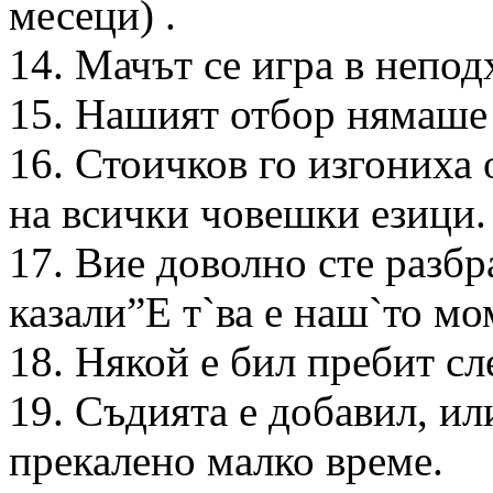
месеци) .
14. Мачът се игра в непод
15. Нашият отбор нямаше 
16. Стоичков го изгониха
на всички човешки езици.
17. Вие доволно сте разбр
казали”Е т`ва е наш`то мо
18. Някой е бил пребит сл
19. Съдията е добавил, ил
прекалено малко време.