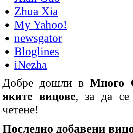
Zhua Xia
My Yahoo!
newsgator
Bloglines
iNezha
Добре дошли в
Много 
яките вицове
, за да се
четене!
Последно добавени виц