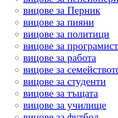
вицове за Перник
вицове за пияни
вицове за политици
вицове за програмис
вицове за работа
вицове за семействот
вицове за студенти
вицове за тъщата
вицове за училище
вицове за футбол