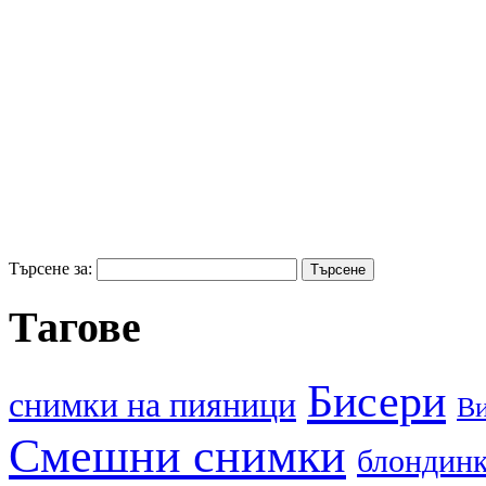
Търсене за:
Тагове
Бисери
cнимки на пияници
В
Смешни снимки
блондин