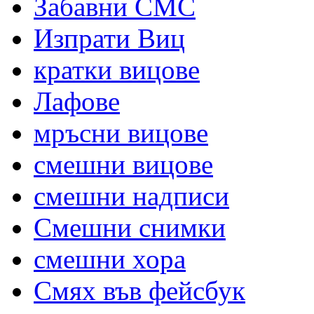
Забавни СМС
Изпрати Виц
кратки вицове
Лафове
мръсни вицове
смешни вицове
смешни надписи
Смешни снимки
смешни хора
Смях във фейсбук