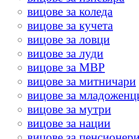
вицове за коледа
вицове за кучета
вицове за ловци
вицове за луди
вицове за МВР
вицове за митничари
вицове за младоженц
вицове за мутри
вицове за нации
вицове за пенсионер