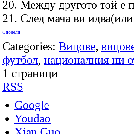
20. Между другото той е п
21. След мача ви идва(или 
Сподели
Categories:
Вицове
,
вицове
футбол
,
националния ни о
1 страници
RSS
Google
Youdao
Xian Guo