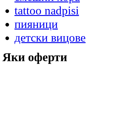
tattoo nadpisi
пияници
детски вицове
Яки оферти