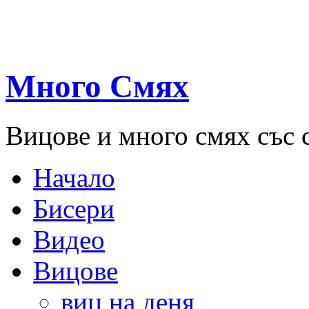
Много Смях
Вицове и много смях със 
Начало
Бисери
Видео
Вицове
виц на деня