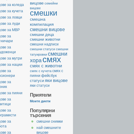
вицове
семейни
ове за коледа
вицове
смешки
ове за кучета
ове за ловци
смешна
ове за луди
компилация
смешни вицове
цове за МВР
смешни деца
ове за
смешни животни
тничари
смешни надписи
ове за
смешни статуси
смешни
адоженци
смешни
татуировки
смях
ове за мутри
хора
ове за нации
смях с животни
ове за
смях с
смях с кучета
фейсбук
нсионери
пияни
яки вицове
статуси
ове за
яки статуси
рник
ове за пияни
Приятели
ове за
Моите диети
литици
Популярни
ове за
търсения
ограмисти
ове за
смешни снимки
бота
най смешните
ове за
вицове