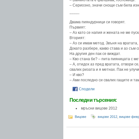
– Банкнотата е фалшива, госпожице.
– Сериозно, значи снощи съм била из
––––-
Двама пияндурници си говорят.
Първият:
– Аз като се напия и жената не ме пуск
Вторият:
– Аз си имам метод. Звъня на вратата, 
Докато разбере, какво става и аз съм с
На другия ден пак се виждат.
– Кво стана бе? – пита пияницата с ме
– А, отидох аз пред вратата, отвори се
свалих ризата и я метнах. Пак не улучи
– И кво?
– Ами последно си свалих гащите и та
Сподели
Последни търсения:
мръсни вицове 2012
Вицове
вицове 2012
,
вицове фев