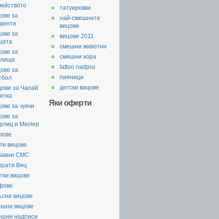
мейството
татуировки
ове за
най-смешните
уденти
вицове
ове за
вицове 2011
щата
смешни животни
ове за
смешни хора
илище
tattoo nadpisi
ове за
пияници
тбол
детски вицове
цове за Чапай
етка
Яки оферти
ове за чукчи
ове за
рлиц и Мюлер
фове
ги вицове
бавни СМС
прати Виц
тки вицове
фове
ъсни вицове
ешни вицове
ешни надписи