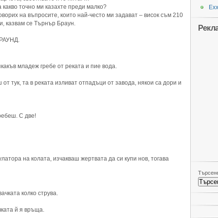
а какво точно ми казахте преди малко?
Ехх
оворих на въпросите, които най-често ми задават – висок съм 210
иси, казвам се Търнър Браун.
Рекл
АРАУНД.
какъв младеж гребе от реката и пие вода.
 от тук, та в реката изливат отпадъци от завода, някои са дори и
ребеш. С две!
латора на колата, изчакваш жертвата да си купи нов, тогава
Търсене
ачката колко струва.
ката й я връща.