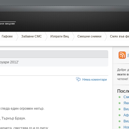
ани вицове
Гафове
Забавни СМС
Изпрати Виц
Смешни снимки
Смях във ф
руари 2012’
Добре 
яките 
четене!
Няма коментари
Посл
См
Яки
 гледа един огромен негър.
Виц
Аф
си, Търнър Браун.
Ви
Нов
рчета, свестява го и го пита: …