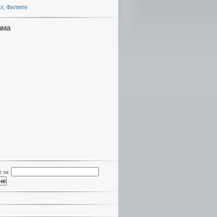
х, Филипе
ама
 за: