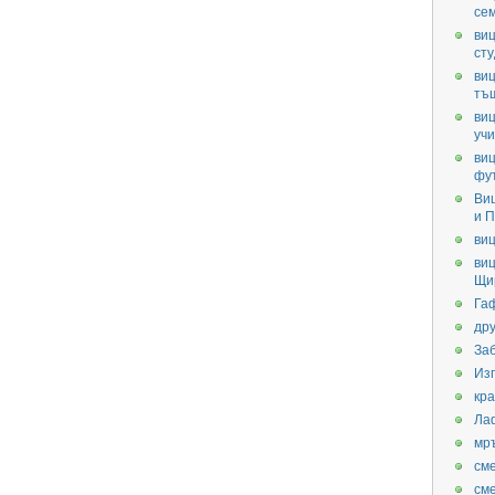
се
виц
ст
виц
тъ
виц
уч
виц
фу
Ви
и П
виц
виц
Щи
Га
дру
За
Из
кра
Ла
мр
см
см