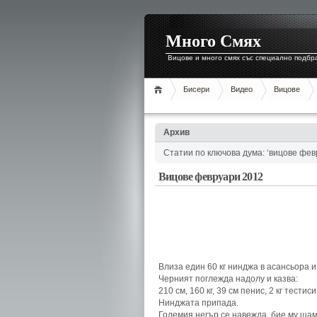
Много Смях
Вицове и много смях със специално подбр
Бисери
Видео
Вицове
Архив
Статии по ключова дума: ‘вицове фев
Вицове февруари 2012
Влиза един 60 кг нинджа в асансьора и
Черният поглежда надолу и казва:
210 см, 160 кг, 39 см пенис, 2 кг тести
Нинджата припада.
Големия негър се навежда, бие му шама