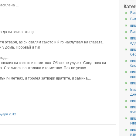
насилена ….
Кате
Би
Ви
виц
а да си вляза вкъщи.
Ви
виц
тя отваря, аз си свалям сакото и й го нахлупвам на главата.
ад
и у дома. Пробвай и ти!
виц
бе
тода.
виц
, свалих си сакото и го метнах. Обаче не улучих. След това си
бл
х. Свалих си панталона и го метнах. Пак не успях.
виц
во
мън ги метнах, и тролея затвори вратите, и замина…
виц
Ви
Дж
виц
виц
жи
руари 2012
виц
Ив
виц
из