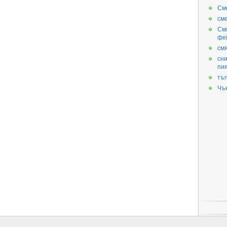
См
см
См
фе
смя
сни
пи
тъ
Чъ