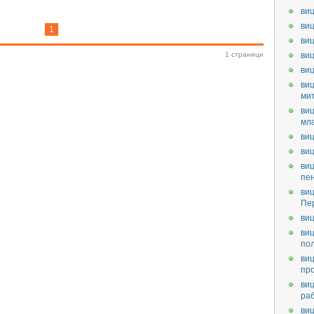
виц
виц
1
виц
1 страници
виц
ви
виц
ми
виц
мл
виц
виц
виц
пе
виц
Пе
виц
виц
по
виц
пр
виц
ра
виц