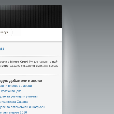
ейсбук
RSS
дошли в
Много Смях
! Тук ще намерите
най-
вицове
, за да се скъсате от
смях
:)))) Весело
едно добавени вицове
ешни вицове за ловци
 кратки вицове
ове за ученици и учители
риканската Савана
цове за автомобили и шофьори
и яки вицове 2016