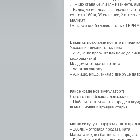
… – Кво стана бе, пич? – Извинете, ам
– Видях, че ме гледаш озадачено и отг
см, тежа 160 кг, 39 см пенис, 2 кг тест
Малкият:
Oх, така кажи бе човек – аз чух ТЪРН 
––––-
Върви си ираkчанин по пътя и гледа ня
Ужасен иранчанинът му вика :
– Абе, какво правиш? Как може да пиеш
радиоактивни!
Младежът озадачен го пита:
– What did you say?
– А, нищо, нищо, викам с две ръце да г
––––-
Как се краде нов акумулатор?!
Съвет от професионален крадец:
– Набелязваш си жертва, крадеш акуму
вземаш новия и връщаш стария…
––––-
Мацка си купува парфюм и пита продав
– 100лв. – отговаря продавачката.
Мацката подава банкнота, но продавач