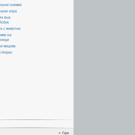
ешни снимки
ешни хора
ях във
йсбук
х с животни
мки на
яници
пи вицове
к Норис
Горе