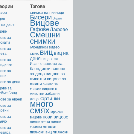
геории
Тагове
cнимки на пияници
сери
Бисери
Видео
део
Вицове
 на деня
Гафове
Лафове
цове
Смешни
ове за
снимки
вокати
видео
блондинки
ове за
виц
виц на
смях
бета
деня
вицове за
ове за
вицове за
Иванчо
ондинки
вицове
блондинки
ове за
за деца
вицове за
енни
животни
вицове за
ове за деца
пияни
вицове за
цове за
вицове с
тъщата
еймс Бонд
забавни
животни
картинки
деца
ове за евреи
много
ове за
смях
вотни
мръсни
нови вицове
ове за
вицове
анчо
пияни жени
пияни
пиянки
снимки
ове за
пиянски
пиянски виц
невяра