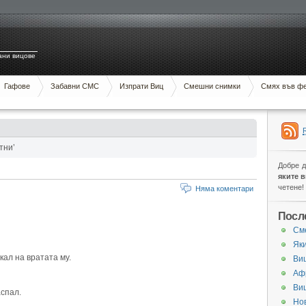
ани вицове
Гафове
Забавни СМС
Изпрати Виц
Смешни снимки
Смях във ф
тни’
Добре 
яките 
четене!
Няма коментари
Посл
См
Яки
кал на вратата му.
Виц
Аф
Ви
аспал.
Нов