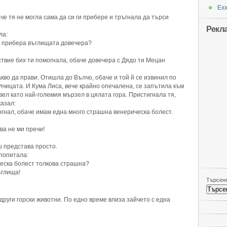
Ехх
че тя не могла сама да си ги прибере и тръгнала да търси
Рекл
ла:
и прибера въглищата довечера?
ствие бих ти помогнала, обаче довечера с Дядо ти Мецан
кво да прави. Отишла до Вълчо, обаче и той й се извинил по
лчицата. И Кума Лиса, вече крайно опечалена, се запътила към
вел като най-големия мързел в цялата гора. Пристигнала тя,
казал:
могнал, обаче имам една много страшна венерическа болест.
ва не ми пречи!
ш представа просто.
 попитала:
ическа болест толкова страшна?
ъглища!
Търсене
други горски животни. По едно време влиза зайчето с една