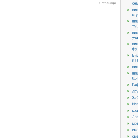
1 страници
се
виц
ст
виц
тъ
виц
уч
виц
фу
Ви
и П
виц
виц
Щи
Га
дру
За
Из
кра
Ла
мр
см
см