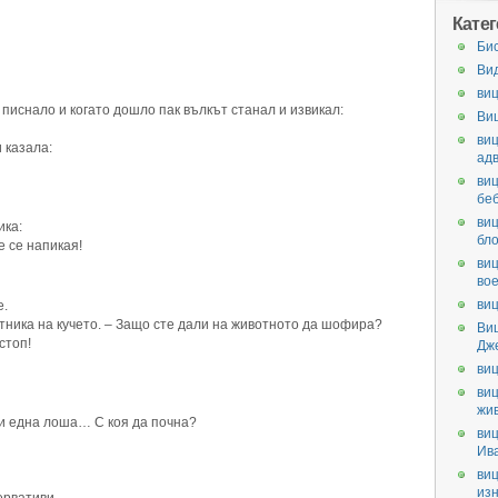
Кате
Би
Ви
виц
 писнало и когато дошло пак вълкът станал и извикал:
Ви
виц
 казала:
ад
виц
бе
виц
ика:
бл
е се напикая!
виц
во
виц
е.
ътника на кучето. – Защо сте дали на животното да шофира?
Ви
стоп!
Дж
виц
виц
жи
 и една лоша… С коя да почна?
виц
Ив
виц
из