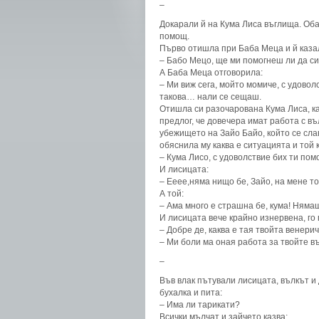
–
Докарали й на Кума Лиса въглища. Оба
помощ.
Първо отишла при Баба Меца и й каза
– Бабо Мецо, ще ми помогнеш ли да с
А Баба Меца отговорила:
– Ми виж сега, мойто момиче, с удовол
такова… нали се сещаш.
Отишла си разочарована Кума Лиса, ка
предлог, че довечера имат работа с въ
убежището на Зайо Байо, който се сла
обяснила му каква е ситуацията и той 
– Кума Лисо, с удоволствие бих ти по
И лисицата:
– Ееее,няма нищо бе, Зайо, на мене то
А той:
– Ама много е страшна бе, кума! Няма
И лисицата вече крайно изнервена, го
– Добре де, каква е тая твойта венер
– Ми боли ма оная работа за твойте в
–
Във влак пътували лисицата, вълкът и 
бухалка и пита:
– Има ли тарикати?
Всички мълчат и зайчето казва: