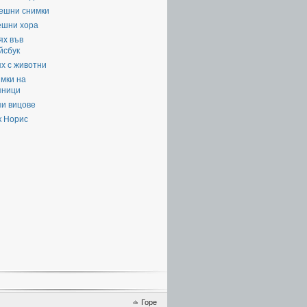
ешни снимки
ешни хора
ях във
йсбук
х с животни
мки на
яници
пи вицове
к Норис
Горе