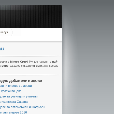
ейсбук
RSS
дошли в
Много Смях
! Тук ще намерите
най-
вицове
, за да се скъсате от
смях
:)))) Весело
едно добавени вицове
ешни вицове за ловци
 кратки вицове
ове за ученици и учители
риканската Савана
цове за автомобили и шофьори
и яки вицове 2016