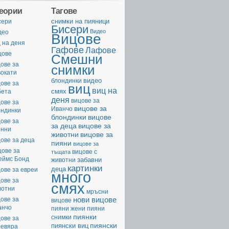
геории
Тагове
cнимки на пияници
сери
Бисери
Видео
део
Вицове
 на деня
Гафове
Лафове
цове
Смешни
ове за
снимки
вокати
видео
блондинки
ове за
виц
виц на
смях
бета
деня
вицове за
ове за
вицове за
Иванчо
ондинки
вицове
блондинки
ове за
за деца
вицове за
енни
животни
вицове за
ове за деца
пияни
вицове за
цове за
вицове с
тъщата
еймс Бонд
забавни
животни
картинки
деца
ове за евреи
много
ове за
смях
вотни
мръсни
нови вицове
ове за
вицове
анчо
пияни жени
пияни
пиянки
снимки
ове за
пиянски
пиянски виц
невяра