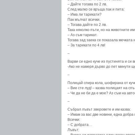
– Дайте тогава по 2 лв.
След малко се връща пак и пита:
– Има ли тарикати?
Пак мълчат всички.
– Тогава дайте по 2 лв.
Така няколко пъти, но на животните им
– Аз съм тарикат.
Тогава зад заека се показала мечката и
– За тарикати по 4 лв!
–
Варви си едно куче из пустинята и си в
-Ако не намеря дърво до пет минути щ
–
Полицай спира кола, шофирана от куч
– Вие сте луд! – казва полицаят на сп
– Че да не би да е мое? Аз съм на авто
–
Събрал лъвът зверовете и им казва:
– Имам за вас две новини, една добра
Всички:
– С добрата…
Лъвът: