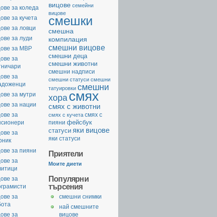
вицове
семейни
ове за коледа
вицове
смешки
ове за кучета
ове за ловци
смешна
ове за луди
компилация
смешни вицове
цове за МВР
смешни деца
ове за
смешни животни
тничари
смешни надписи
ове за
смешни статуси
смешни
адоженци
смешни
татуировки
смях
ове за мутри
хора
ове за нации
смях с животни
ове за
смях с
смях с кучета
фейсбук
нсионери
пияни
яки вицове
статуси
ове за
яки статуси
рник
ове за пияни
Приятели
ове за
Моите диети
литици
Популярни
ове за
търсения
ограмисти
ове за
смешни снимки
бота
най смешните
ове за
вицове