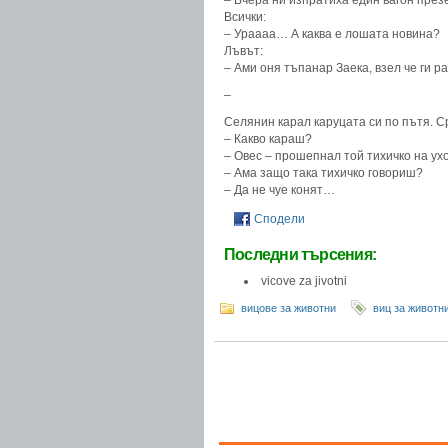
– Вчера ни изпратиха един вагон през
Всички:
– Ураааа… А каква е лошата новина?
Лъвът:
– Ами оня тъпанар Заека, взел че ги 
–
Селянин карал каруцата си по пътя. С
– Какво караш?
– Овес – прошепнал той тихичко на ухо
– Ама защо така тихичко говориш?
– Да не чуе конят…
Сподели
Последни търсения:
vicove za jivotni
вицове за животни
виц за животн