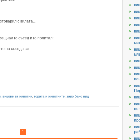
ервативи.
виц
виц
виц
разтоварил с вилата…
виц
ви
виц
рещнал го съсед и го попитал:
ми
то на съседа си.
виц
мл
виц
виц
виц
пе
виц
Пе
и
,
вицове за животни
,
гората и животните
,
зайо байо виц
виц
виц
по
виц
пр
виц
1
ра
виц