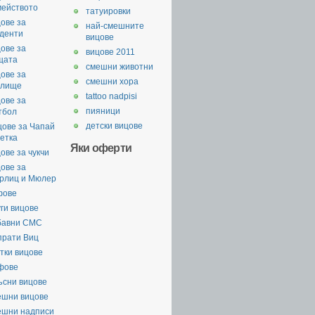
мейството
татуировки
ове за
най-смешните
уденти
вицове
ове за
вицове 2011
щата
смешни животни
ове за
смешни хора
илище
tattoo nadpisi
ове за
пияници
тбол
детски вицове
цове за Чапай
етка
Яки оферти
ове за чукчи
ове за
рлиц и Мюлер
фове
ги вицове
бавни СМС
прати Виц
тки вицове
фове
ъсни вицове
ешни вицове
ешни надписи