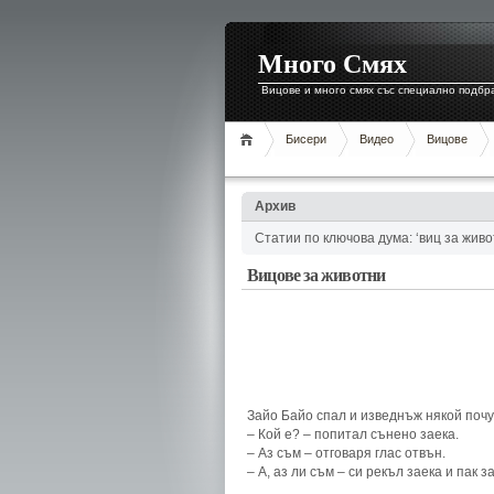
Много Смях
Вицове и много смях със специално подбр
Бисери
Видео
Вицове
Архив
Статии по ключова дума: ‘виц за живо
Вицове за животни
Зайо Байо спал и изведнъж някой почу
– Кой е? – попитал сънено заека.
– Аз съм – отговаря глас отвън.
– А, аз ли съм – си рекъл заека и пак з