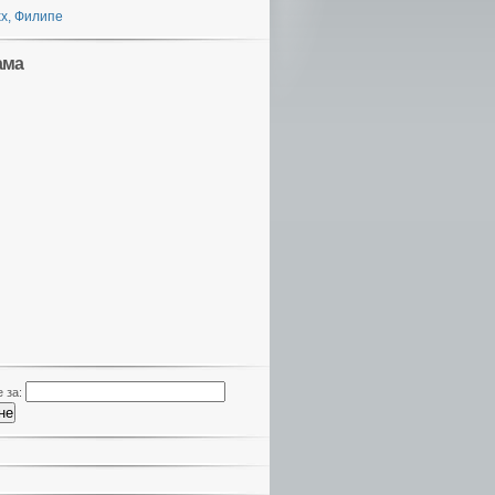
х, Филипе
ама
 за: