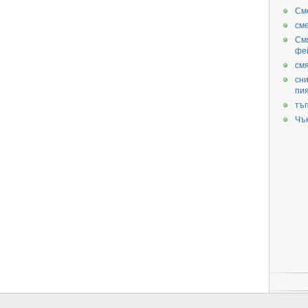
См
см
См
фе
смя
сни
пи
тъ
Чъ