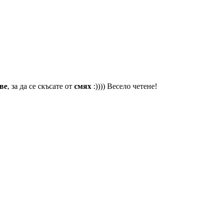
ве
, за да се скъсате от
смях
:)))) Весело четене!