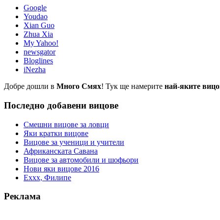
Google
Youdao
Xian Guo
Zhua Xia
My Yahoo!
newsgator
Bloglines
iNezha
Добре дошли в
Много Смях
! Тук ще намерите
най-яките вицо
Последно добавени вицове
Смешни вицове за ловци
Яки кратки вицове
Вицове за ученици и учители
Африканската Савана
Вицове за автомобили и шофьори
Нови яки вицове 2016
Еххх, Филипе
Реклама