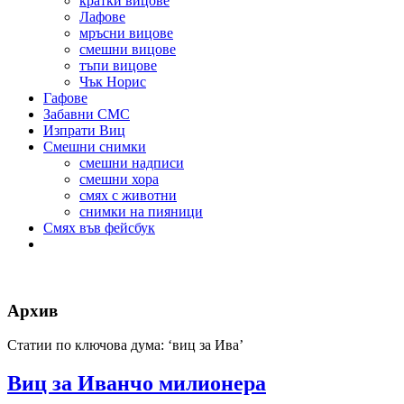
кратки вицове
Лафове
мръсни вицове
смешни вицове
тъпи вицове
Чък Норис
Гафове
Забавни СМС
Изпрати Виц
Смешни снимки
смешни надписи
смешни хора
смях с животни
снимки на пияници
Смях във фейсбук
Архив
Статии по ключова дума: ‘виц за Ива’
Виц за Иванчо милионера