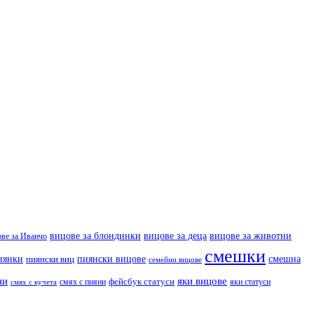
вицове за деца
вицове за животни
вицове за блондинки
ове за Иванчо
смешки
иянки
пиянски вицове
смешна
пиянски виц
семейни вицове
ни
яки вицове
фейсбук статуси
смях с пияни
яки статуси
смях с кучета