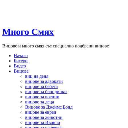
Много Смях
Вицове и много смях със специално подбрани вицове
Начало
Бисери
Видео
Вицове
виц на деня
вицове за адвокати
вицове за бебета
вицове за блондинки
вицове за военни
вицове за деца
Вицове за Джеймс Бонд
вицове за евреи
вицове за животни
вицове за Иванчо
вицове за изневяра