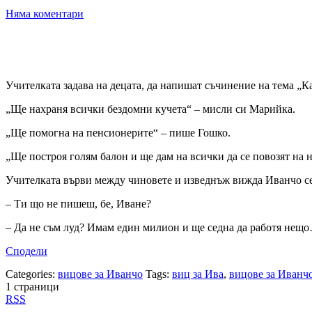
Няма коментари
Учителката задава на децата, да напишат съчинение на тема „К
„Ще нахраня всички бездомни кучета“ – мисли си Марийка.
„Ще помогна на пенсионерите“ – пише Гошко.
„Ще построя голям балон и ще дам на всички да се повозят на н
Учителката върви между чиновете и изведнъж вижда Иванчо сед
– Ти що не пишеш, бе, Иване?
– Да не съм луд? Имам един милион и ще седна да работя нещ
Сподели
Categories:
вицове за Иванчо
Tags:
виц за Ива
,
вицове за Иванч
1 страници
RSS