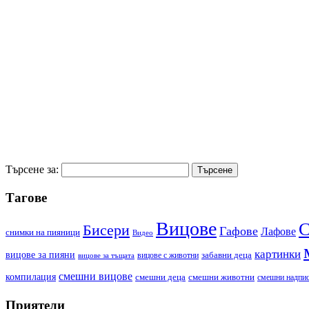
Търсене за:
Тагове
Вицове
С
Бисери
Гафове
Лафове
cнимки на пияници
Видео
картинки
вицове за пияни
забавни деца
вицове с животни
вицове за тъщата
смешни вицове
компилация
смешни деца
смешни животни
смешни надпи
Приятели