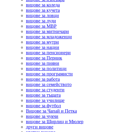
вицове за коледа
вицове за кучета
вицове за ловци
вицове за луди
вицове за МВР
вицове за митничари
вицове за младоженци
вицове за мутри
вицове за нации
вицове за пенсионери
вицове за Перник
вицове за пияни
вицове за политици
вицове за програмисти
вицове за работа
вицове за семейството
вицове за студенти
вицове за тъщата
вицове за училище
вицове за футбол
Вицове за Чапай и Петка
вицове за чукчи
вицове за Щирлиц и Мюлер
други вицове