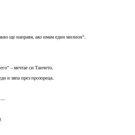
акво ще направя, ако имам един милион“.
его“ – мечтае си Танчето.
и и зяпа през прозореца.
о….
о