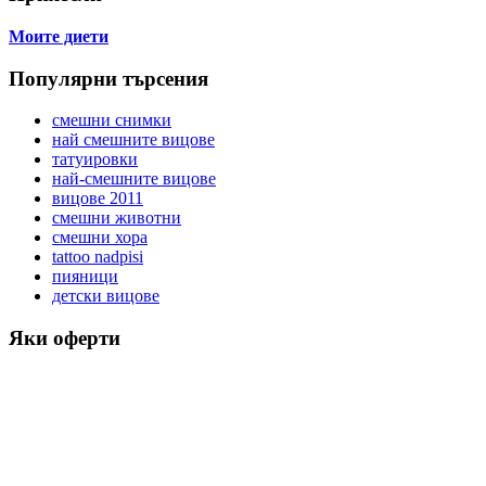
Моите диети
Популярни търсения
смешни снимки
най смешните вицове
татуировки
най-смешните вицове
вицове 2011
смешни животни
смешни хора
tattoo nadpisi
пияници
детски вицове
Яки оферти