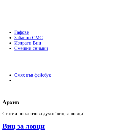
Гафове
Забавни СМС
Изпрати Виц
Смешни снимки
Смях във фейсбук
Архив
Статии по ключова дума: ‘виц за ловци’
Виц за ловци