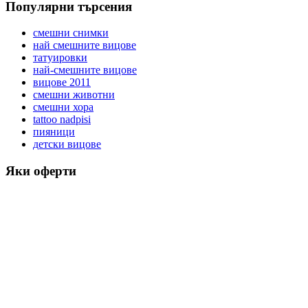
Популярни търсения
смешни снимки
най смешните вицове
татуировки
най-смешните вицове
вицове 2011
смешни животни
смешни хора
tattoo nadpisi
пияници
детски вицове
Яки оферти