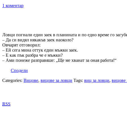
1 коментар
Ловци погнали един заек в планината и по едно време го загуб
– Да си видял някакъв заек наоколо?
Овчарят отговорил:
– Ей сега мина оттук един мъжки заек.
– Е как пък разбра че е мъжки?
– Ами понеже разправяше: „Ще ме хванат за оная работа!“
Сподели
Categories:
Вицове
,
вицове за ловци
Tags:
виц за ловци
,
вицове 
RSS