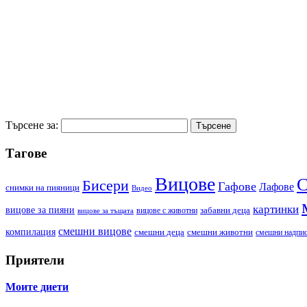
Търсене за:
Тагове
Вицове
С
Бисери
Гафове
Лафове
cнимки на пияници
Видео
картинки
вицове за пияни
забавни деца
вицове с животни
вицове за тъщата
смешни вицове
компилация
смешни деца
смешни животни
смешни надпи
Приятели
Моите диети