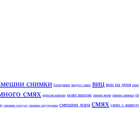
мешни снимки
виц
виц на деня
видео смях
блондинки
виц
много смях
нови вицове
п
пияни снимки
мръсни вицове
пияни жени
смях
смешни хора
смях с живот
си
смешни статуси
смешни татуировки