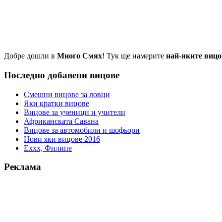
Добре дошли в
Много Смях
! Тук ще намерите
най-яките вицо
Последно добавени вицове
Смешни вицове за ловци
Яки кратки вицове
Вицове за ученици и учители
Африканската Савана
Вицове за автомобили и шофьори
Нови яки вицове 2016
Еххх, Филипе
Реклама