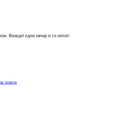
или. Виждат един овчар и го питат:
за ловци