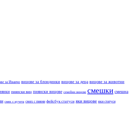
вицове за деца
вицове за животни
вицове за блондинки
ове за Иванчо
смешки
иянки
пиянски вицове
смешна
пиянски виц
семейни вицове
ни
яки вицове
фейсбук статуси
смях с пияни
яки статуси
смях с кучета