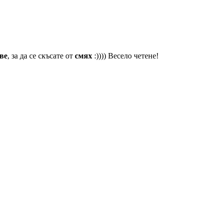
ве
, за да се скъсате от
смях
:)))) Весело четене!