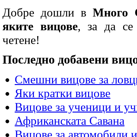
Добре дошли в
Много 
яките вицове
, за да се
четене!
Последно добавени виц
Смешни вицове за ловц
Яки кратки вицове
Вицове за ученици и у
Африканската Савана
Вицове за автомобили 