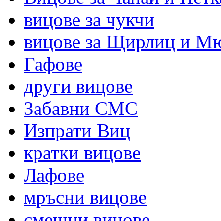
вицове за чукчи
вицове за Щирлиц и М
Гафове
други вицове
Забавни СМС
Изпрати Виц
кратки вицове
Лафове
мръсни вицове
смешни вицове