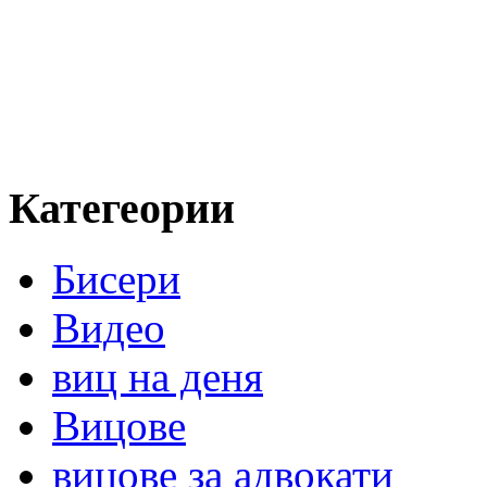
Категеории
Бисери
Видео
виц на деня
Вицове
вицове за адвокати