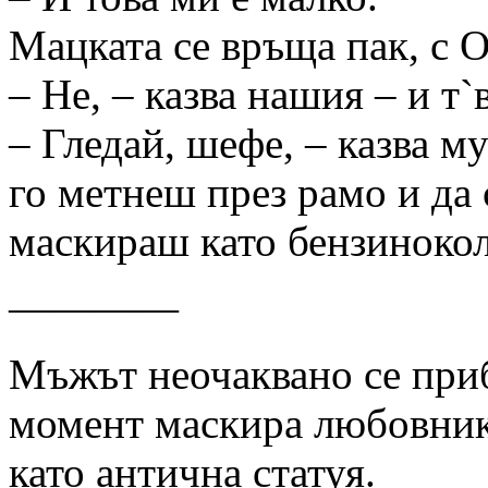
Мацката се връща пак, с
– Не, – казва нашия – и т`в
– Гледай, шефе, – казва м
го метнеш през рамо и да 
маскираш като бензинок
————
Мъжът неочаквано се при
момент маскира любовник
като антична статуя.