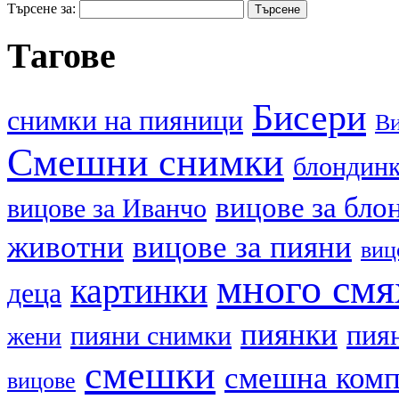
Търсене за:
Тагове
Бисери
cнимки на пияници
В
Смешни снимки
блондин
вицове за бло
вицове за Иванчо
животни
вицове за пияни
виц
много смя
картинки
деца
пиянки
пия
пияни снимки
жени
смешки
смешна ком
вицове