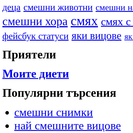
деца
смешни животни
смешни н
смях
смешни хора
смях с
яки вицове
фейсбук статуси
як
Приятели
Моите диети
Популярни търсения
смешни снимки
най смешните вицове