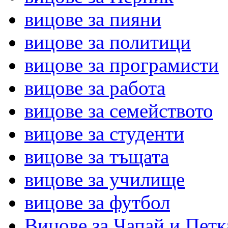
вицове за пияни
вицове за политици
вицове за програмисти
вицове за работа
вицове за семейството
вицове за студенти
вицове за тъщата
вицове за училище
вицове за футбол
Вицове за Чапай и Петк