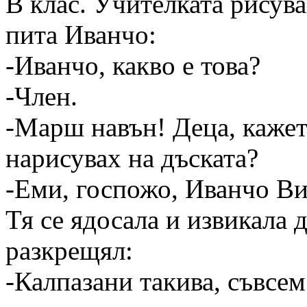
В клас. Учителката рисува
пита Иванчо:
-Иванчо, какво е това?
-Член.
-Марш навън! Деца, кажете
нарисувах на дъската?
-Еми, госпожо, Иванчо Ви 
Тя се ядосала и извикала д
разкрещял:
-Калпазани такива, съвсем