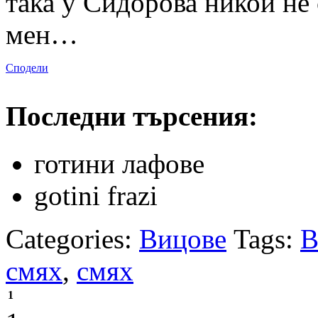
така у Сидорова никой не 
мен…
Сподели
Последни търсения:
готини лафове
gotini frazi
Categories:
Вицове
Tags:
В
смях
,
смях
1