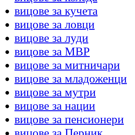
вицове за кучета
вицове за ловци
вицове за луди
вицове за МВР
вицове за митничари
вицове за младоженци
вицове за мутри
вицове за нации
вицове за пенсионери
вицове за Перник