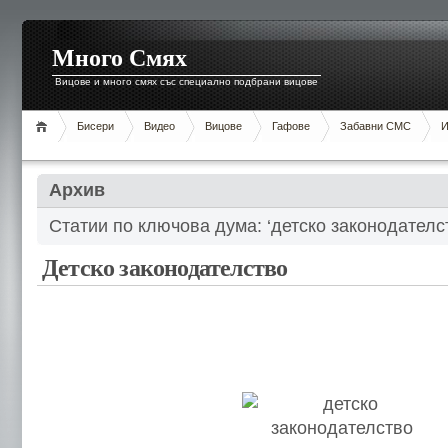
Много Смях
Вицове и много смях със специално подбрани вицове
Бисери
Видео
Вицове
Гафове
Забавни СМС
И
Архив
Статии по ключова дума: ‘детско законодателс
Детско законодателство