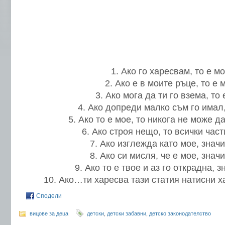
1. Ако го харесвам, то е мо
2. Ако е в моите ръце, то е 
3. Ако мога да ти го взема, то 
4. Ако допреди малко съм го имал,
5. Ако то е мое, то никога не може да
6. Ако строя нещо, то всички част
7. Ако изглежда като мое, значи
8. Ако си мисля, че е мое, значи
9. Ако то е твое и аз го открадна, з
10. Ако…ти харесва тази статия натисни ха
Сподели
вицове за деца
детски
,
детски забавни
,
детско законодателство