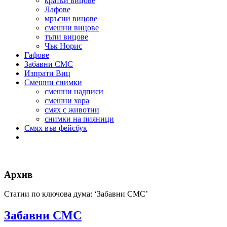
кратки вицове
Лафове
мръсни вицове
смешни вицове
тъпи вицове
Чък Норис
Гафове
Забавни СМС
Изпрати Виц
Смешни снимки
смешни надписи
смешни хора
смях с животни
снимки на пияници
Смях във фейсбук
Архив
Статии по ключова дума: ‘Забавни СМС’
Забавни СМС