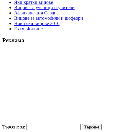
Яки кратки вицове
Вицове за ученици и учители
Африканската Савана
Вицове за автомобили и шофьори
Нови яки вицове 2016
Еххх, Филипе
Реклама
Търсене за: