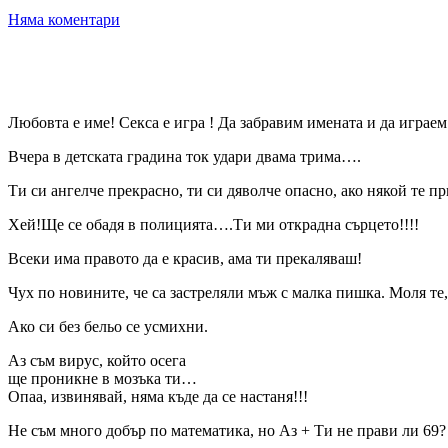
Няма коментари
Любовта е име! Секса е игра ! Да забравим имената и да играем
Вчера в детската градина ток удари двама трима….
Ти си ангелче прекрасно, ти си дяволче опасно, ако някой те п
Хей!Ще се обадя в полицията….Ти ми открадна сърцето!!!!
Всеки има правото да е красив, ама ти прекаляваш!
Чух по новините, че са застреляли мъж с малка пишка. Моля те,
Ако си без бельо се усмихни.
Аз съм вирус, който осега
ще проникне в мозъка ти…
Опаа, извинявай, няма къде да се настаня!!!
Не съм много добър по математика, но Аз + Ти не прави ли 69?