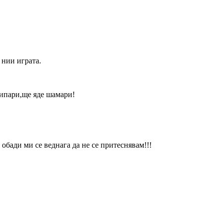
 нии играта.
рипари,ще яде шамари!
 обади ми се веднага да не се притеснявам!!!