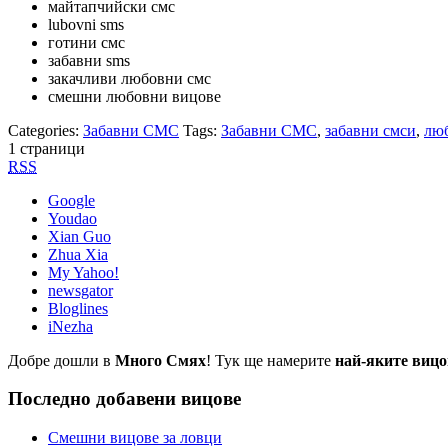
майтапчийски смс
lubovni sms
готини смс
забавни sms
закачливи любовни смс
смешни любовни вицове
Categories:
Забавни СМС
Tags:
Забавни СМС
,
забавни смси
,
лю
1 страници
RSS
Google
Youdao
Xian Guo
Zhua Xia
My Yahoo!
newsgator
Bloglines
iNezha
Добре дошли в
Много Смях
! Тук ще намерите
най-яките вицо
Последно добавени вицове
Смешни вицове за ловци