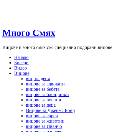
Много Смях
Вицове и много смях със специално подбрани вицове
Начало
Бисери
Видео
Вицове
виц на деня
вицове за адвокати
вицове за бебета
вицове за блондинки
вицове за военни
вицове за деца
Вицове за Джеймс Бонд
вицове за евреи
вицове за животни
вицове за Иванчо
вицове за изневяра