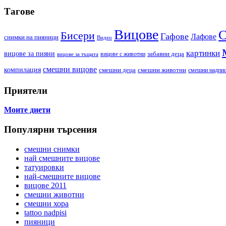
Тагове
Вицове
С
Бисери
Гафове
Лафове
cнимки на пияници
Видео
картинки
вицове за пияни
забавни деца
вицове с животни
вицове за тъщата
смешни вицове
компилация
смешни деца
смешни животни
смешни надпи
Приятели
Моите диети
Популярни търсения
смешни снимки
най смешните вицове
татуировки
най-смешните вицове
вицове 2011
смешни животни
смешни хора
tattoo nadpisi
пияници