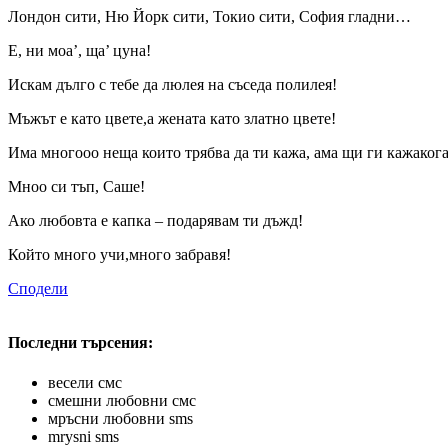
Лондон сити, Ню Йорк сити, Токио сити, София гладни…
Е, ни моа’, ща’ цуна!
Искам дълго с тебе да люлея на съседа полилея!
Мъжът е като цвете,а жената като златно цвете!
Има многооо неща които трябва да ти кажа, ама щи ги кажакога
Мноо си тъп, Саше!
Ако любовта е капка – подарявам ти дъжд!
Който много учи,много забравя!
Сподели
Последни търсения:
весели смс
смешни любовни смс
мръсни любовни sms
mrysni sms