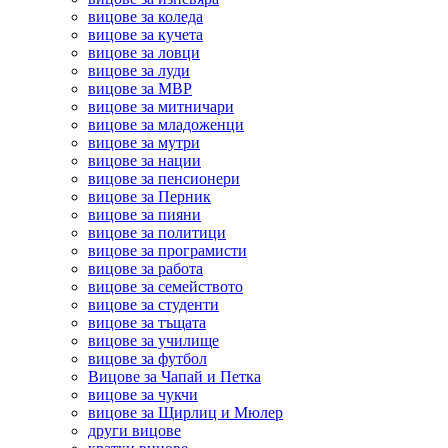
вицове за коледа
вицове за кучета
вицове за ловци
вицове за луди
вицове за МВР
вицове за митничари
вицове за младоженци
вицове за мутри
вицове за нации
вицове за пенсионери
вицове за Перник
вицове за пияни
вицове за политици
вицове за програмисти
вицове за работа
вицове за семейството
вицове за студенти
вицове за тъщата
вицове за училище
вицове за футбол
Вицове за Чапай и Петка
вицове за чукчи
вицове за Щирлиц и Мюлер
други вицове