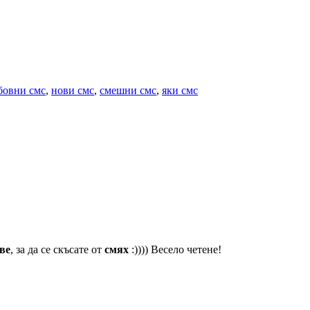
бовни смс
,
нови смс
,
смешни смс
,
яки смс
ве
, за да се скъсате от
смях
:)))) Весело четене!