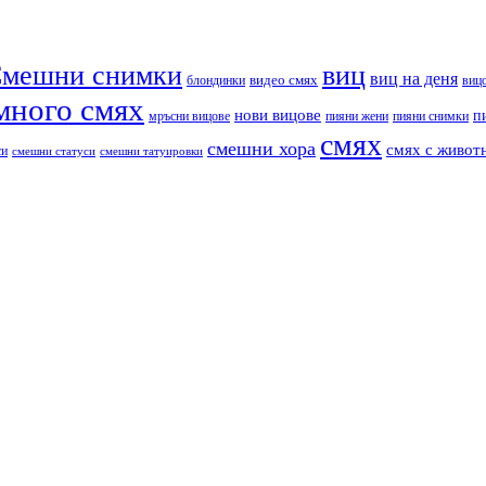
мешни снимки
виц
виц на деня
видео смях
блондинки
виц
много смях
нови вицове
п
пияни снимки
мръсни вицове
пияни жени
смях
смешни хора
смях с живот
си
смешни статуси
смешни татуировки