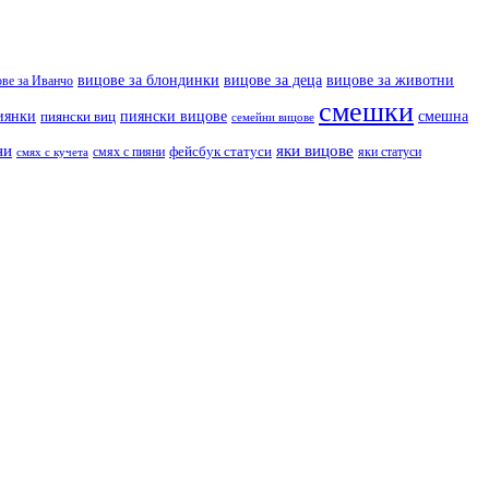
вицове за деца
вицове за животни
вицове за блондинки
ове за Иванчо
смешки
иянки
пиянски вицове
смешна
пиянски виц
семейни вицове
ни
яки вицове
фейсбук статуси
смях с пияни
яки статуси
смях с кучета