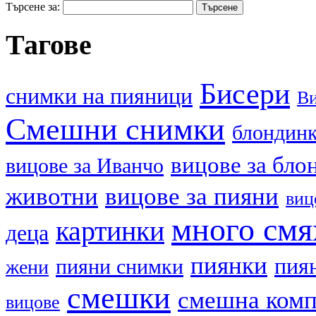
Търсене за:
Тагове
Бисери
cнимки на пияници
В
Смешни снимки
блондин
вицове за бло
вицове за Иванчо
животни
вицове за пияни
виц
много смя
картинки
деца
пиянки
пия
пияни снимки
жени
смешки
смешна ком
вицове