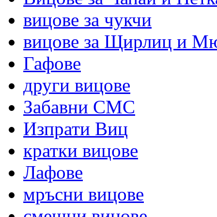
вицове за чукчи
вицове за Щирлиц и М
Гафове
други вицове
Забавни СМС
Изпрати Виц
кратки вицове
Лафове
мръсни вицове
смешни вицове