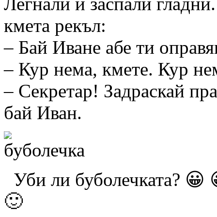
Легнали и заспали гладни.
кмета рекъл:
– Бай Иване абе ти оправя
– Кур нема, кмете. Кур не
– Секретар! Задраскай пра
бай Иван.
Уби ли буболечката? 😀 
🙂