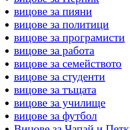
вицове за пияни
вицове за политици
вицове за програмисти
вицове за работа
вицове за семейството
вицове за студенти
вицове за тъщата
вицове за училище
вицове за футбол
Вицове за Чапай и Петк