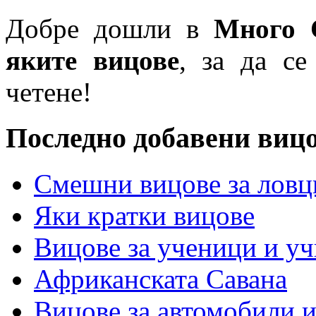
Добре дошли в
Много 
яките вицове
, за да се
четене!
Последно добавени виц
Смешни вицове за ловц
Яки кратки вицове
Вицове за ученици и у
Африканската Савана
Вицове за автомобили 