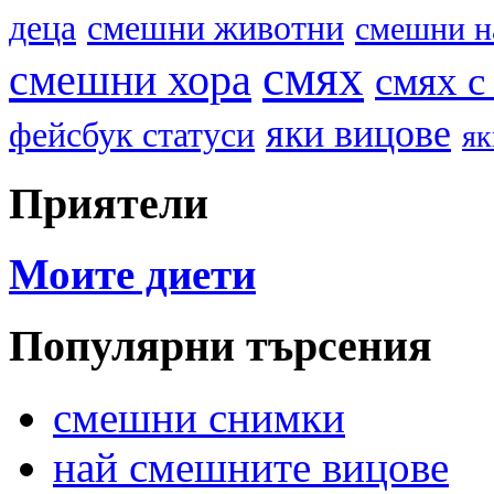
деца
смешни животни
смешни н
смях
смешни хора
смях с
яки вицове
фейсбук статуси
як
Приятели
Моите диети
Популярни търсения
смешни снимки
най смешните вицове