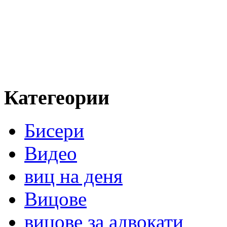
Категеории
Бисери
Видео
виц на деня
Вицове
вицове за адвокати