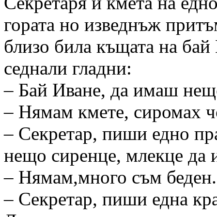
Секретаря и кмета на едно
гората но изведнъж притъ
близо била къщата на бай 
седнали гладни:
– Бай Иване, да имаш не
– Нямам кмете, сиромах ч
– Секретар, пиши едно пр
нещо сиренце, млекце да
– Нямам,много съм беден.
– Секретар, пиши една кр