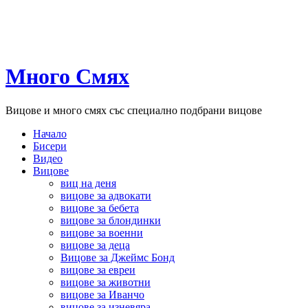
Много Смях
Вицове и много смях със специално подбрани вицове
Начало
Бисери
Видео
Вицове
виц на деня
вицове за адвокати
вицове за бебета
вицове за блондинки
вицове за военни
вицове за деца
Вицове за Джеймс Бонд
вицове за евреи
вицове за животни
вицове за Иванчо
вицове за изневяра