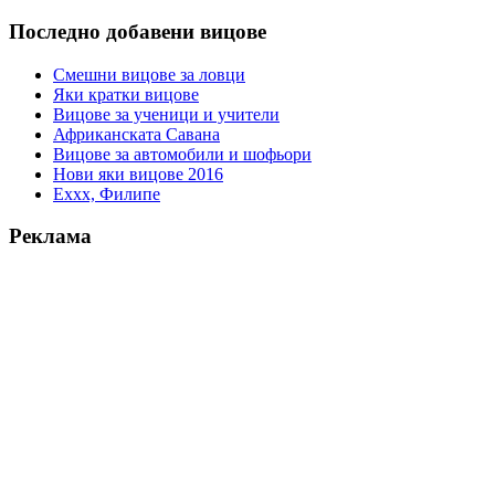
Последно добавени вицове
Смешни вицове за ловци
Яки кратки вицове
Вицове за ученици и учители
Африканската Савана
Вицове за автомобили и шофьори
Нови яки вицове 2016
Еххх, Филипе
Реклама