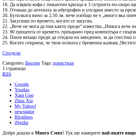
18. Да изядеш кофа с пикантни крилца в 3 сутринта по-скоро ще
19. Отиваш до аптеката за ибупрофен и упсарин вместо за презе
20. Бутилката вино за 2,50 лв. вече изобщо не е „много яка пияч
21. Закусваш по времето, когато се закусва.
22. „Вече не мога да пия както преди“ измества „Никога вече н
23. 90 процента от времето, прекарано пред компютъра е свърза
24. Пиеш вкъщи преди да отидеш на заведение, за да спестиш п
25. Когато откриеш, че твоя позната е бременна казваш „Чес
Сподели
Categories:
Бисери
Tags:
порастнах
1 страници
RSS
Google
Youdao
Xian Guo
Zhua Xia
My Yahoo!
newsgator
Bloglines
iNezha
Добре дошли в
Много Смях
! Тук ще намерите
най-яките вицо