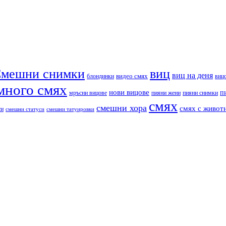
мешни снимки
виц
виц на деня
видео смях
блондинки
виц
много смях
нови вицове
п
пияни снимки
мръсни вицове
пияни жени
смях
смешни хора
смях с живот
си
смешни статуси
смешни татуировки