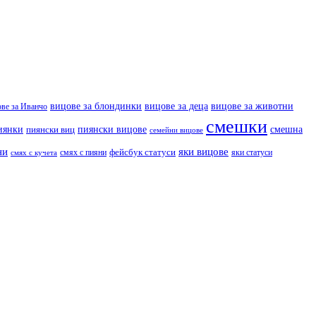
вицове за деца
вицове за животни
вицове за блондинки
ове за Иванчо
смешки
иянки
пиянски вицове
смешна
пиянски виц
семейни вицове
ни
яки вицове
фейсбук статуси
смях с пияни
яки статуси
смях с кучета