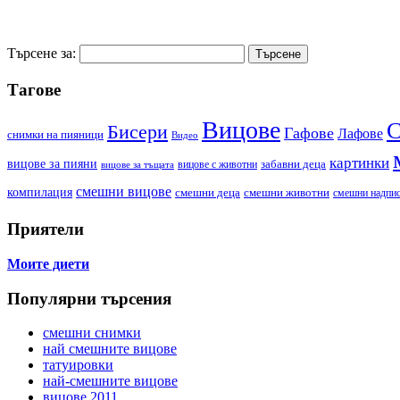
Търсене за:
Тагове
Вицове
С
Бисери
Гафове
Лафове
cнимки на пияници
Видео
картинки
вицове за пияни
забавни деца
вицове с животни
вицове за тъщата
смешни вицове
компилация
смешни деца
смешни животни
смешни надпи
Приятели
Моите диети
Популярни търсения
смешни снимки
най смешните вицове
татуировки
най-смешните вицове
вицове 2011