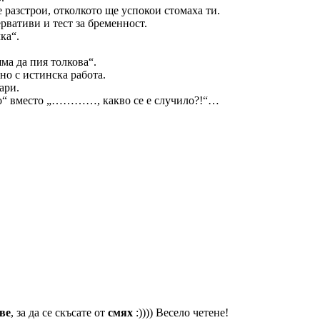
 разстрои, отколкото ще успокои стомаха ти.
рвативи и тест за бременност.
ка“.
яма да пия толкова“.
но с истинска работа.
ари.
тито“ вместо „…………, какво се е случило?!“…
ве
, за да се скъсате от
смях
:)))) Весело четене!