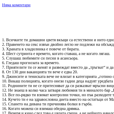
Няма коментари
1. Всичките ти домашни цветя вкъщи са естествени и нито едно
2. Правенето на секс извън двойно легло не подлежи на обсъжд
3. Храната в хладилника е повече от бирата.
4. Шест сутринта е времето, когато ставаш, а не когато лягаш.
5. Слушаш любимите си песни в асансьора.
6. Гледаш прогнозата за времето.
7. Приятелите ти се женят и развеждат вместо да „тръгват“ и да
8. От 130 дни ваканцията ти вече е едва 20.
9. Джинсите и тениската вече не влизат в категорията „готино 
10. Викаш полицията, когато онези гадни деца надуят уредбата 
11. Роднините ти не се притесняват да си разказват мръсни виц
12. Не знаеш в колко часа затваря любимия ти в миналото бар „
13. Все по-рядко ти взимат контролни точки, но пък разходите 
14. Кучето ти е на здравословна диета вместо на остатъци от М
15. Спането на дивана ти причинява болки в гърба.
16. Когато можеш си взимаш обедна дрямка.
17. Вечеря и кино след това е цялата среща, а не нейното начало