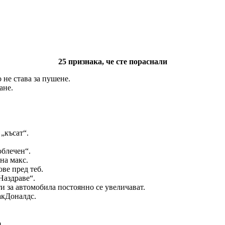
25 признака, че сте пораснали
 не става за пушене.
ане.
 „късат“.
облечен“.
на макс.
ове пред теб.
Наздраве“.
ти за автомобила постоянно се увеличават.
акДоналдс.
.