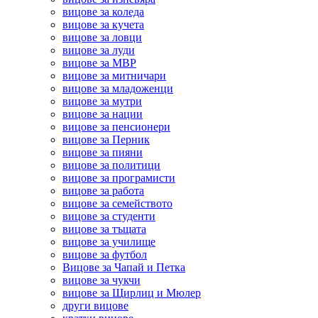
вицове за коледа
вицове за кучета
вицове за ловци
вицове за луди
вицове за МВР
вицове за митничари
вицове за младоженци
вицове за мутри
вицове за нации
вицове за пенсионери
вицове за Перник
вицове за пияни
вицове за политици
вицове за програмисти
вицове за работа
вицове за семейството
вицове за студенти
вицове за тъщата
вицове за училище
вицове за футбол
Вицове за Чапай и Петка
вицове за чукчи
вицове за Щирлиц и Мюлер
други вицове