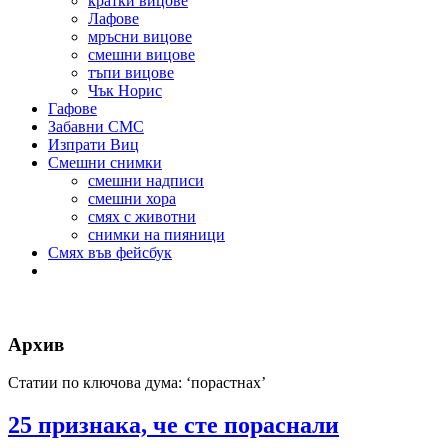
кратки вицове
Лафове
мръсни вицове
смешни вицове
тъпи вицове
Чък Норис
Гафове
Забавни СМС
Изпрати Виц
Смешни снимки
смешни надписи
смешни хора
смях с животни
снимки на пияници
Смях във фейсбук
Архив
Статии по ключова дума: ‘порастнах’
25 признака, че сте пораснали