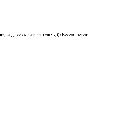
ве
, за да се скъсате от
смях
:)))) Весело четене!