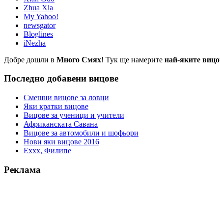
Zhua Xia
My Yahoo!
newsgator
Bloglines
iNezha
Добре дошли в
Много Смях
! Тук ще намерите
най-яките вицо
Последно добавени вицове
Смешни вицове за ловци
Яки кратки вицове
Вицове за ученици и учители
Африканската Савана
Вицове за автомобили и шофьори
Нови яки вицове 2016
Еххх, Филипе
Реклама