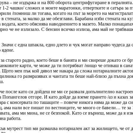
рува – не издържа и на 800 оборота центрифугиране в пералнята.
ат 1-2 чашки/ сложих и моите маратонки, отвертките и сатъра за
рили /помниш ли тогава, когато на път за морето на магистралат
 в стената, за малко да ме обезглави. Барабана изби стената на ку
а водата, което обяснява наводнението в мазето. Малко понацапа
ярно че не излизало. С бензин всичко излиза, ама май не трябва
 Значи с една шпакла, едно длето и чук могат направо чудеса да с
 ядене.
д за старото радио, което беше в банята и ми свиреше докато се 
банковите карти, че може да ти потрябват /нищо че отиваш в сана
. Щото мен пък кой дявол ме накара да сложа нотариалните актов
адилника го размразявах и чантата ти беше най-близо да пъхна д
ш.
 че после като си дойдеш не ми се разваля допълнително настроен
 Попангелов отгоре. И като дойде да вземе прането /аз и казах за
удара с консервата по ташаците – повече никога няма да може да 
, ама нали все пишат по вестниците, че много се бавели… те за 
вата, ама ми мина, не се безпокой. Като се върнеш, може да я из
на работа.
ъв мутрест тип ми размахва нотариален акт за жилището, че от д