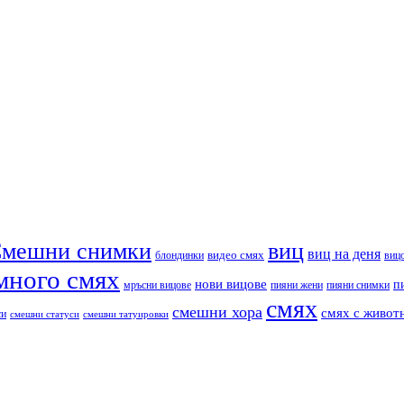
мешни снимки
виц
виц на деня
видео смях
блондинки
виц
много смях
нови вицове
п
пияни снимки
мръсни вицове
пияни жени
смях
смешни хора
смях с живот
си
смешни статуси
смешни татуировки