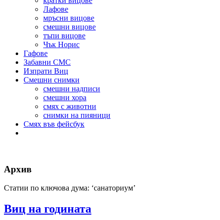
кратки вицове
Лафове
мръсни вицове
смешни вицове
тъпи вицове
Чък Норис
Гафове
Забавни СМС
Изпрати Виц
Смешни снимки
смешни надписи
смешни хора
смях с животни
снимки на пияници
Смях във фейсбук
Архив
Статии по ключова дума: ‘санаториум’
Виц на годината