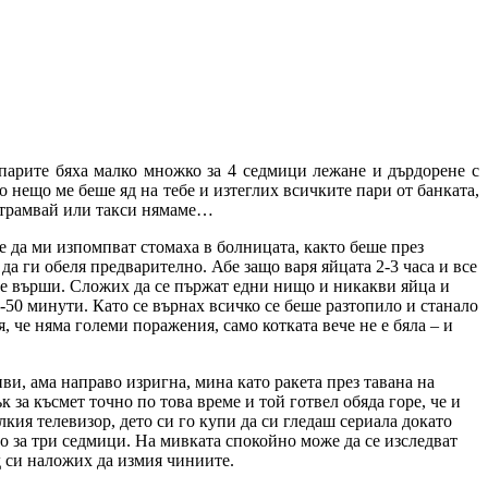
 парите бяха малко множко за 4 седмици лежане и дърдорене с
о нещо ме беше яд на тебе и изтеглих всичките пари от банката,
 за трамвай или такси нямаме…
не да ми изпомпват стомаха в болницата, както беше през
да ги обеля предварително. Абе защо варя яйцата 2-3 часа и все
 не върши. Сложих да се пържат едни нищо и никакви яйца и
0-50 минути. Като се върнах всичко се беше разтопило и станало
 че няма големи поражения, само котката вече не е бяла – и
иви, ама направо изригна, мина като ракета през тавана на
 за късмет точно по това време и той готвел обяда горе, че и
кия телевизор, дето си го купи да си гледаш сериала докато
амо за три седмици. На мивката спокойно може да се изследват
д си наложих да измия чиниите.