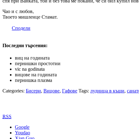
спя при Ванката, той и без това ме покани, че си бил купил но
Чао и с любов,
Твоето мишленце Стамат.
Сподели
Последни търсения:
виц на годината
пернишки простотии
vic na godinata
вицове на годината
пернишка плазма
Categories:
Бисери
,
Вицове
,
Гафове
Tags:
лудница в къщи
,
сана
RSS
Google
Youdao
Xian Guo