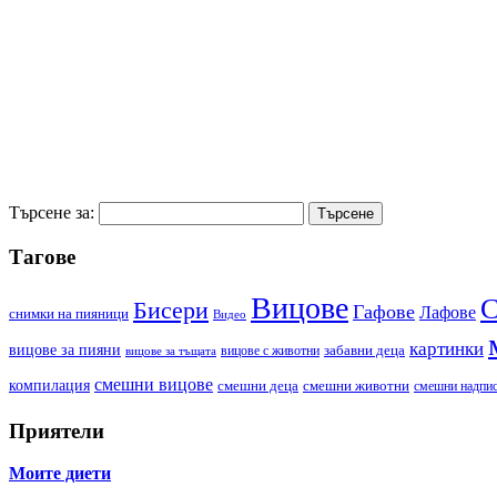
Търсене за:
Тагове
Вицове
С
Бисери
Гафове
Лафове
cнимки на пияници
Видео
картинки
вицове за пияни
забавни деца
вицове с животни
вицове за тъщата
смешни вицове
компилация
смешни деца
смешни животни
смешни надпи
Приятели
Моите диети