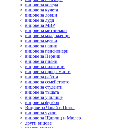
вицове за коледа
вицове за кучета
вицове за ловци
вицове за луди
вицове за МВР
вицове за митничари
вицове за младоженци
вицове за мутри
вицове за нации
вицове за пенсионери
вицове за Перник
вицове за пияни
вицове за политици
вицове за програмисти
вицове за работа
вицове за семейството
вицове за студенти
вицове за тъщата
вицове за училище
вицове за футбол
Вицове за Чапай и Петка
вицове за чукчи
вицове за Щирлиц и Мюлер
други вицове