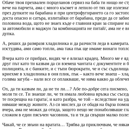
Обаче твоя прехвален порцеланов сервиз на баба ти нищо не ст
вече на парчета, ама с много късмет и лепило от тях ще излезн
през дупките на барабана и при центрoфугирането са го застопо
доста опасно и сатъра, излитайки от барабана, преди да се забие
половина вода, щото не знаех къде е главния кран за спиране н
за автомобили и маджун /за комбинацията не питай/, ама не е в
дупка.
А, реших да размразя хладилника и да разчистя леда в камерата.
изстудява, ами само топли, ама така пък ще имаме винаги топло
Вчера като се прибрах, видях че е влизал крадец. Много ме е я
друг път като ти казвам да си вземеш чантата с документите и 
полицията, и с банките, и с тъпи бюрократи, че и със съдилища
криехме в хладилника в оня плик, пък – както вече знаеш – хл
голяма загуба – нали все се оплакваше, че няма какво да облече
Ох, да ти казвам ли, да не ти ли…? Aбе по-добре сега писмено,
моля ти се. Ти знаеше ли, че тя имала любовна връзка със съседа
те посрещна на гарата/, и като разбра, че той – вследствие на 
нямаше между живите. Аз си мислех да се обадя на бърза помощ
вчера, ама не можах да отида, защото нещо ме понаболяваше гла
сложим в един пясъчен часовник, та и тя да свърши малко полез
Чакай, че се звъни на вратата… Трябва да приключвам, че някак