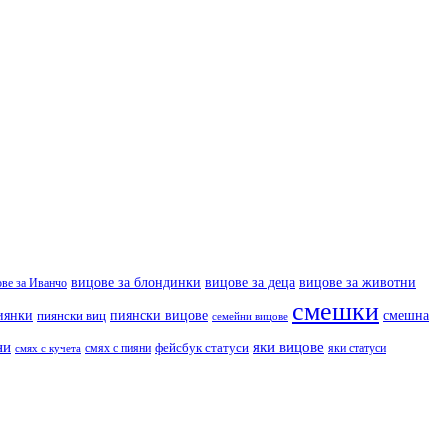
вицове за деца
вицове за животни
вицове за блондинки
ове за Иванчо
смешки
иянки
пиянски вицове
смешна
пиянски виц
семейни вицове
ни
яки вицове
фейсбук статуси
смях с пияни
яки статуси
смях с кучета