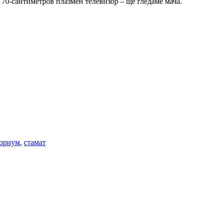
в 70-сантиметров плазмен телевизор – ще гледаме мача.
ториум
,
стамат