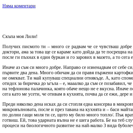
Няма коментари
Скъпа моя Лили!
Получих писмото ти – много се радвам че се чувстваш добре 
доктори, ама за това ще се караме като дойда да те посрещна н
после ги пъхнах в един буркан и го зарових в мазето, а то сега
Иначе аз съм си много добре. Направо се изненадвам от себе си
първите два дена. Много обичам да си правя пържени картофки, 
не омекват. Ти май купуваш специални отнякъде. А, като споме
отидох за биричка до ъгъла – е, мааалко да съм се позабавил, 
на тефлонова палачинка, която обаче нещо не е вкусна. Иначе п
сега като ме усети, че отивам в кухнята, почва да се ежи, дере и
Преди няколко дена исках да си стопля една консерва в микровъ
микровълновата, после и през тавана на кухнята и – баси майтап
по долни гащи моля ти се, щото му било много топло/. Пък врат
готвиш. Ей, това ударната вълна не е шега работа. Бе на теб с
процеси на биологичното развитие на най-малко 3 вида буболечк