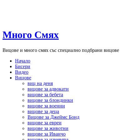
Много Смях
Вицове и много смях със специално подбрани вицове
Начало
Бисери
Видео
Вицове
виц на деня
вицове за адвокати
вицове за бебета
вицове за блондинки
вицове за военни
вицове за деца
Вицове за Джеймс Бонд
вицове за евреи
вицове за животни
вицове за Иванчо
вицове за изневяра