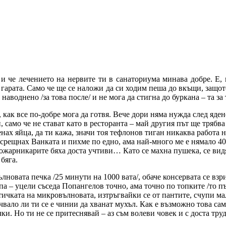
и че лечението на нервите ти в санаториума минава добре. Е,
а гарата. Само че ще се наложи да си ходим пеша до вкъщи, защот
 е наводнено /за това после/ и не мога да стигна до буркана – та
, как все по-добре мога да готвя. Вече дори няма нужда след яде
само че не стават като в ресторанта – май другия път ще трябва 
нах яйца, да ти кажа, значи тоя тефлонов тиган никаква работа
че срещнах Ванката и пихме по едно, ама най-много ме е нямало 4
ожарникарите бяха доста учтиви… Като се махна пушека, се видя,
 бяга.
лновата печка /25 минути на 1000 вата/, обаче консервата се взр
а – уцели съседа Попангелов точно, ама точно по топките /то пък
ичката на микровълновата, изтръгвайки се от пантите, счупи мал
лучвало ли ти се е чинии да хванат мухъл. Как е възможно това с
и. Но ти не се притеснявай – аз съм волеви човек и с доста тру