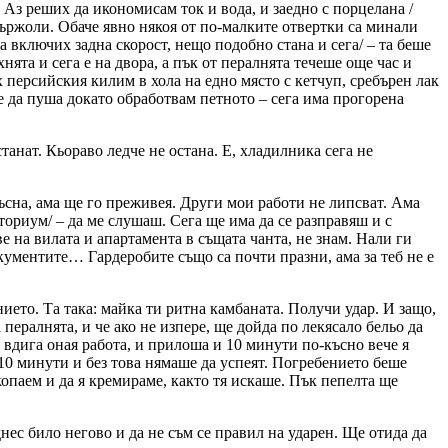
 Аз реших да икономисам ток и вода, и заедно с порцелана /
 пържоли. Обаче явно някоя от по-малките отвертки са минали
а включих задна скорост, нещо подобно стана и сега/ – та беше
хнята и сега е на двора, а пък от пералнята течеше още час и
х персийския килим в хола на едно място с кетчуп, сребърен лак
ше да пуша докато обработвам петното – сега има прогорена
танат. Кьораво ледче не остана. Е, хладилника сега не
бръсна, ама ще го преживея. Други мои работи не липсват. Ама
ториум/ – да ме слушаш. Сега ще има да се разправяш и с
е на вилата и апартамента в същата чанта, не знам. Нали ги
окументите… Гардеробите също са почти празни, ама за теб не е
ието. Та така: майка ти ритна камбаната. Получи удар. И защо,
 пералнята, и че ако не изпере, ще дойда по лекясало бельо да
си вдига оная работа, и прилоша и 10 минути по-късно вече я
10 минути и без това нямаше да успеят. Погребението беше
копаем и да я кремираме, както тя искаше. Пък пепелта ще
нес било негово и да не съм се правил на ударен. Ще отида да