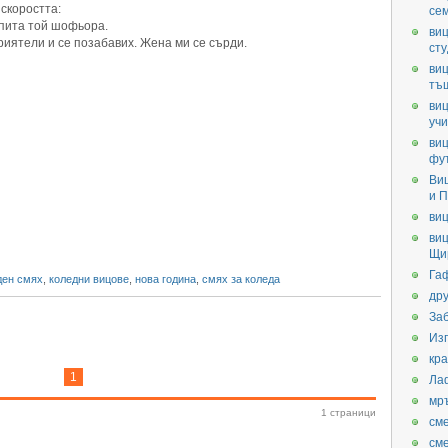
скоростта:
се
 пита той шофьора.
виц
риятели и се позабавих. Жена ми се сърди.
ст
виц
тъ
виц
уч
виц
фу
Ви
и П
виц
виц
Щи
Га
ден смях
,
коледни вицове
,
нова година
,
смях за коледа
дру
За
Из
кра
1
Ла
мр
1 страници
см
см