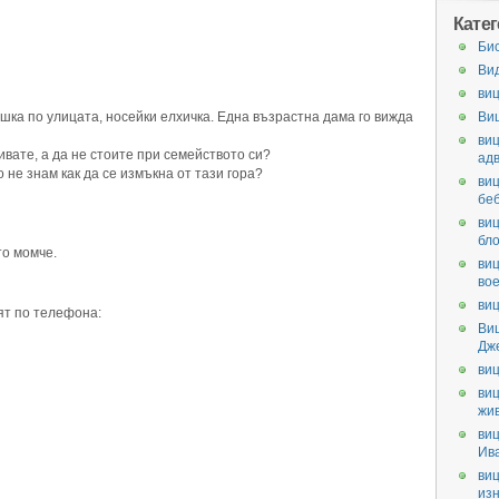
Кате
Би
Ви
виц
шка по улицата, носейки елхичка. Една възрастна дама го вижда
Ви
виц
пивате, а да не стоите при семейството си?
ад
о не знам как да се измъкна от тази гора?
виц
бе
виц
бл
то момче.
виц
во
виц
ят по телефона:
Ви
Дж
виц
виц
жи
виц
Ив
виц
из