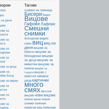
геории
Тагове
cнимки на пияници
сери
Бисери
Видео
део
Вицове
 на деня
Гафове
Лафове
цове
Смешни
ове за
снимки
вокати
видео
блондинки
ове за
виц
виц на
смях
бета
деня
вицове за
ове за
вицове за
Иванчо
ондинки
вицове
блондинки
ове за
за деца
вицове за
енни
животни
вицове за
ове за деца
пияни
вицове за
цове за
вицове с
тъщата
еймс Бонд
забавни
животни
картинки
деца
ове за евреи
много
ове за
смях
вотни
мръсни
нови вицове
ове за
вицове
анчо
пияни жени
пияни
пиянки
снимки
ове за
пиянски
пиянски виц
невяра