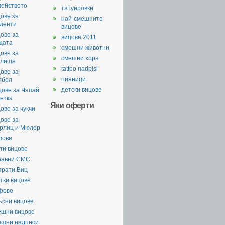
мейството
татуировки
ове за
най-смешните
уденти
вицове
ове за
вицове 2011
щата
смешни животни
ове за
смешни хора
илище
tattoo nadpisi
ове за
пияници
тбол
детски вицове
цове за Чапай
етка
Яки оферти
ове за чукчи
ове за
рлиц и Мюлер
фове
ги вицове
бавни СМС
прати Виц
тки вицове
фове
ъсни вицове
ешни вицове
ешни надписи