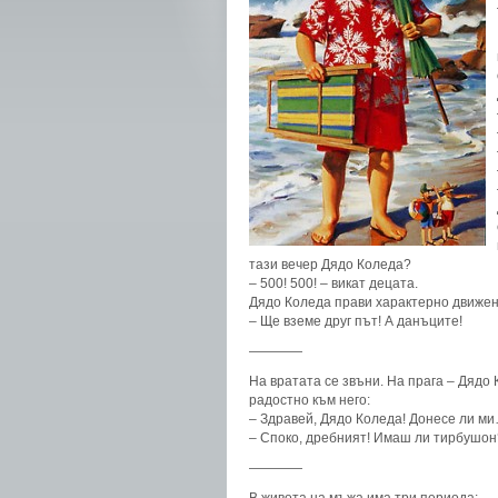
тази вечер Дядо Коледа?
– 500! 500! – викат децата.
Дядо Коледа прави характерно движен
– Ще вземе друг път! А данъците!
————
На вратата се звъни. На прага – Дядо
радостно към него:
– Здравей, Дядо Коледа! Донесе ли м
– Споко, дребният! Имаш ли тирбушон
————