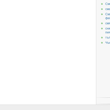
См
см
См
фе
смя
сни
пи
тъ
Чъ