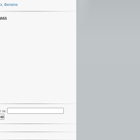
х, Филипе
ама
 за: