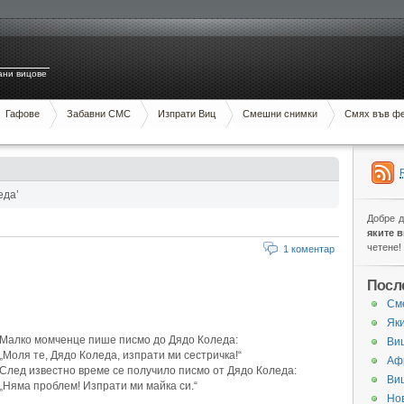
ани вицове
Гафове
Забавни СМС
Изпрати Виц
Смешни снимки
Смях във ф
еда’
Добре 
яките 
четене!
1 коментар
Посл
См
Яки
Малко момченце пише писмо до Дядо Коледа:
Виц
„Моля те, Дядо Коледа, изпрати ми сестричка!“
Аф
След известно време се получило писмо от Дядо Коледа:
Ви
„Няма проблем! Изпрати ми майка си.“
Нов