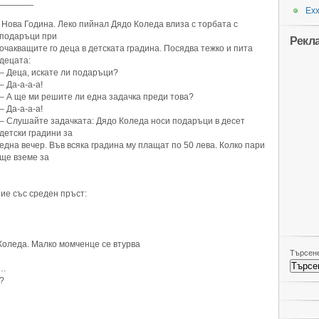
————
Ехх
Нова Година. Леко пийнал Дядо Коледа влиза с торбата с
подаръци при
Рекл
очакващите го деца в детската градина. Посядва тежко и пита
децата:
– Деца, искате ли подаръци?
– Да-а-а-а!
– А ще ми решите ли една задачка преди това?
– Да-а-а-а!
– Слушайте задачката: Дядо Коледа носи подаръци в десет
детски градини за
една вечер. Във всяка градина му плащат по 50 лева. Колко пари
ще вземе за
ие със среден пръст:
 Коледа. Малко момченце се втурва
Търсене
и…
?