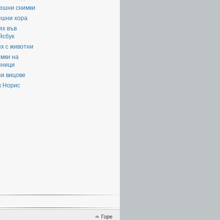
ешни снимки
ешни хора
ях във
йсбук
х с животни
мки на
яници
пи вицове
к Норис
Горе