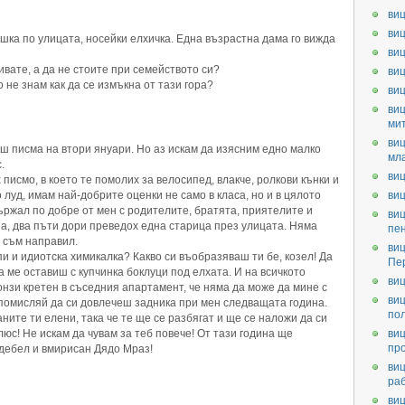
виц
виц
шка по улицата, носейки елхичка. Една възрастна дама го вижда
виц
пивате, а да не стоите при семейството си?
виц
о не знам как да се измъкна от тази гора?
ви
виц
ми
виц
аш писма на втори януари. Но аз искам да изясним едно малко
мл
.
виц
писмо, в което те помолих за велосипед, влакче, ролкови кънки и
 луд, имам най-добрите оценки не само в класа, но и в цялото
виц
държал по добре от мен с родителите, братята, приятелите и
виц
а, два пъти дори преведох една старица през улицата. Няма
пе
е съм направил.
виц
и и идиотска химикалка? Какво си въобразяваш ти бе, козел! Да
Пе
 ме оставиш с купчинка боклуци под елхата. И на всичкото
виц
онзи кретен в съседния апартамент, че няма да може да мине с
виц
и помисляй да си довлечеш задника при мен следващата година.
по
аните ти елени, така че те ще се разбягат и ще се наложи да си
с! Не искам да чувам за теб повече! От тази година ще
виц
пр
 дебел и вмирисан Дядо Мраз!
виц
ра
виц