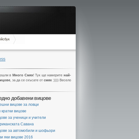
ейсбук
RSS
дошли в
Много Смях
! Тук ще намерите
най-
вицове
, за да се скъсате от
смях
:)))) Весело
едно добавени вицове
ешни вицове за ловци
 кратки вицове
ове за ученици и учители
риканската Савана
цове за автомобили и шофьори
и яки вицове 2016