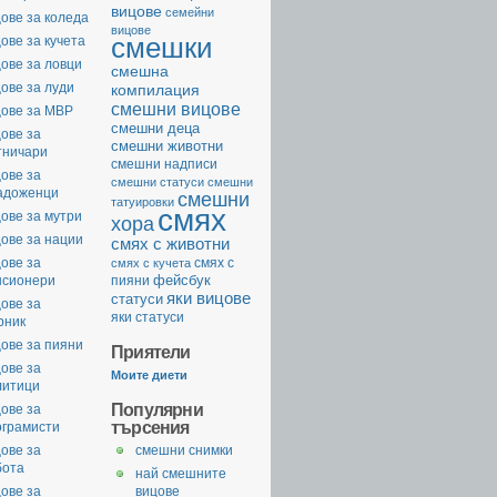
вицове
семейни
ове за коледа
вицове
смешки
ове за кучета
ове за ловци
смешна
ове за луди
компилация
смешни вицове
цове за МВР
смешни деца
ове за
смешни животни
тничари
смешни надписи
ове за
смешни статуси
смешни
адоженци
смешни
татуировки
смях
ове за мутри
хора
ове за нации
смях с животни
ове за
смях с
смях с кучета
фейсбук
нсионери
пияни
яки вицове
статуси
ове за
яки статуси
рник
ове за пияни
Приятели
ове за
Моите диети
литици
Популярни
ове за
търсения
ограмисти
ове за
смешни снимки
бота
най смешните
ове за
вицове