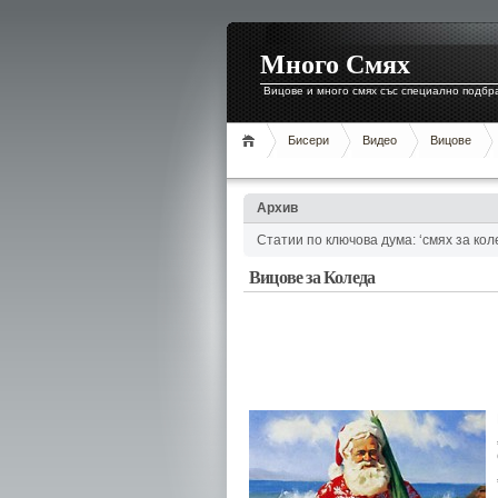
Много Смях
Вицове и много смях със специално подбр
Бисери
Видео
Вицове
Архив
Статии по ключова дума: ‘смях за кол
Вицове за Коледа