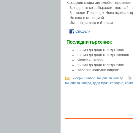
Катаджия спира автомобил, превишил 
– Закъде сте се забързали толкова? –
– За вкъщи. Посрещах Нова година с п
– Но сега е месец май…
– Именно, затова и бързам.
Сподели
Последни търсения:
писмо до дядо коледа смях
писмо до дядо коледа смешно
vicove za koleda
писма до дядо коледа смях
забавни коледни вицове
Бисери
,
Вицове
,
вицове за коледа
вицове за коледа
,
дядо мраз
,
коледа е
,
коле