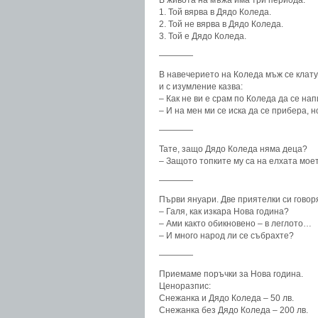
В живота на мъжа има три периода:
1. Той вярва в Дядо Коледа.
2. Той не вярва в Дядо Коледа.
3. Той е Дядо Коледа.
————
В навечерието на Коледа мъж се клату
и с изумление казва:
– Как не ви е срам по Коледа да се на
– И на мен ми се иска да се прибера, н
————
Тате, защо Дядо Коледа няма деца?
– Защото топките му са на елхата мое
————
Първи януари. Две приятелки си говор
– Галя, как изкара Нова година?
– Ами както обикновено – в леглото…
– И много народ ли се събрахте?
————
Приемаме поръчки за Нова година.
Ценоразпис:
Снежанка и Дядо Коледа – 50 лв.
Снежанка без Дядо Коледа – 200 лв.