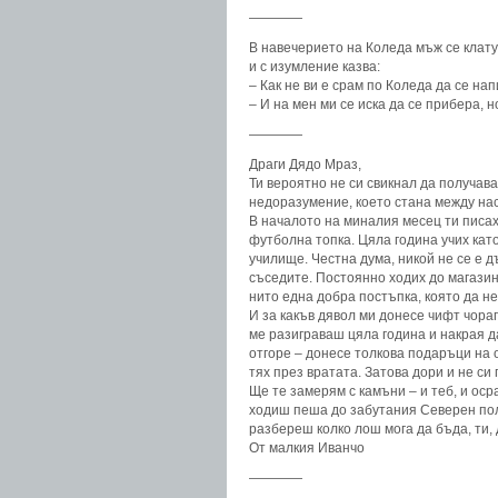
————
В навечерието на Коледа мъж се клату
и с изумление казва:
– Как не ви е срам по Коледа да се на
– И на мен ми се иска да се прибера, н
————
Драги Дядо Мраз,
Ти вероятно не си свикнал да получав
недоразумение, което стана между нас
В началото на миналия месец ти писах 
футболна топка. Цяла година учих като
училище. Честна дума, никой не се е 
съседите. Постоянно ходих до магазин
нито една добра постъпка, която да н
И за какъв дявол ми донесе чифт чорап
ме разиграваш цяла година и накрая да
отгоре – донесе толкова подаръци на 
тях през вратата. Затова дори и не с
Ще те замерям с камъни – и теб, и оср
ходиш пеша до забутания Северен полю
разбереш колко лош мога да бъда, ти,
От малкия Иванчо
————