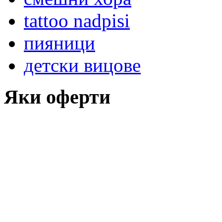
tattoo nadpisi
пияници
детски вицове
Яки оферти