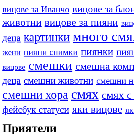
вицове за бло
вицове за Иванчо
животни
вицове за пияни
виц
много смя
картинки
деца
пиянки
пия
пияни снимки
жени
смешки
смешна ком
вицове
деца
смешни животни
смешни н
смях
смешни хора
смях с
яки вицове
фейсбук статуси
як
Приятели