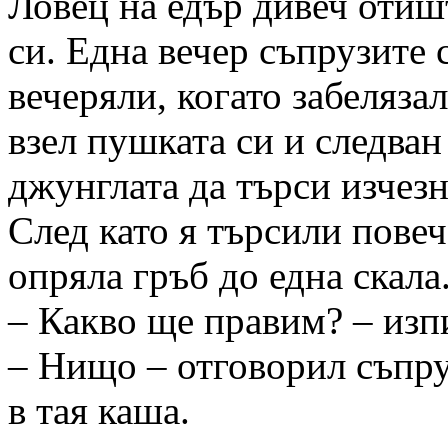
Ловец на едър дивеч отиш
си. Една вечер съпрузите 
вечеряли, когато забеляза
взел пушката си и следван 
джунглата да търси изчезн
След като я търсили повече
опряла гръб до една скала
– Какво ще правим? – изп
– Нищо – отговорил съпруг
в тая каша.