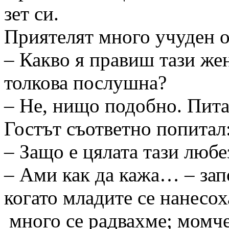
зет си.
Приятелят много учуден о
– Какво я правиш тази жен
толкова послушна?
– Не, нищо подобно. Пит
Гостът съответно попитал
– Защо е цялата тази любе
– Ами как да кажа… – зап
когато младите се нанесох
много се радвахме; момче