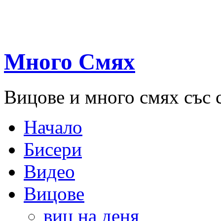
Много Смях
Вицове и много смях със 
Начало
Бисери
Видео
Вицове
виц на деня