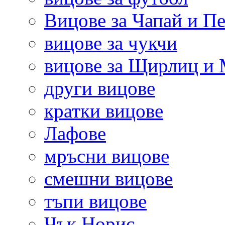
Вицове за Чапай и Пе
вицове за чукчи
вицове за Щирлиц и
други вицове
кратки вицове
Лафове
мръсни вицове
смешни вицове
тъпи вицове
Чък Норис