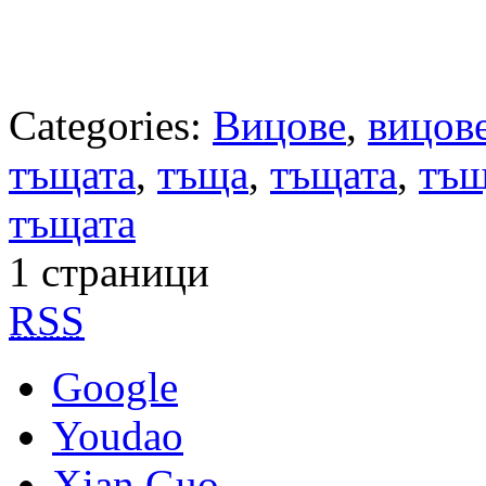
Categories:
Вицове
,
вицове
тъщата
,
тъща
,
тъщата
,
тъщ
тъщата
1 страници
RSS
Google
Youdao
Xian Guo