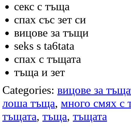
секс с тъща
спах със зет си
вицове за тъщи
seks s ta6tata
спах с тъщата
тъща и зет
Categories:
вицове за тъща
лоша тъща
,
много смях с 
тъщата
,
тъща
,
тъщата