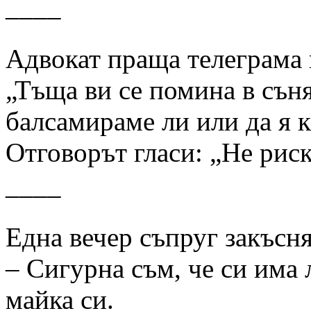
––––
Адвокат праща телеграма 
„Тъща ви се помина в съня
балсамираме ли или да я 
Отговорът гласи: „Не риск
––––
Една вечер съпруг закъсня
– Сигурна съм, че си има
майка си.