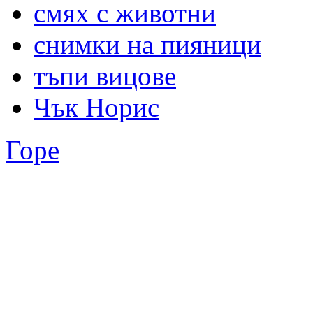
смях с животни
снимки на пияници
тъпи вицове
Чък Норис
Горе