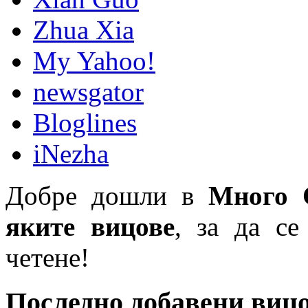
Zhua Xia
My Yahoo!
newsgator
Bloglines
iNezha
Добре дошли в
Много 
яките вицове
, за да се
четене!
Последно добавени виц