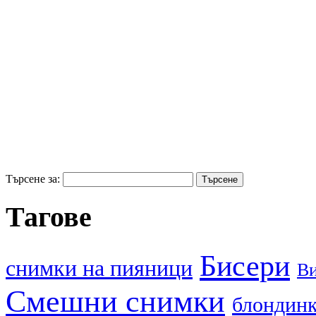
Търсене за:
Тагове
Бисери
cнимки на пияници
В
Смешни снимки
блондин