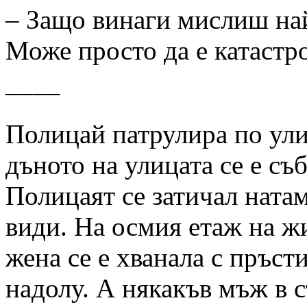
– Защо винаги мислиш най
Може просто да е катастр
––––
Полицай патрулира по ули
дъното на улицата се е съ
Полицаят се затичал натам
види. На осмия етаж на ж
жена се е хванала с пръст
надолу. А някакъв мъж в 