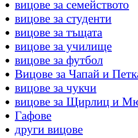
вицове за семейството
вицове за студенти
вицове за тъщата
вицове за училище
вицове за футбол
Вицове за Чапай и Петк
вицове за чукчи
вицове за Щирлиц и М
Гафове
други вицове