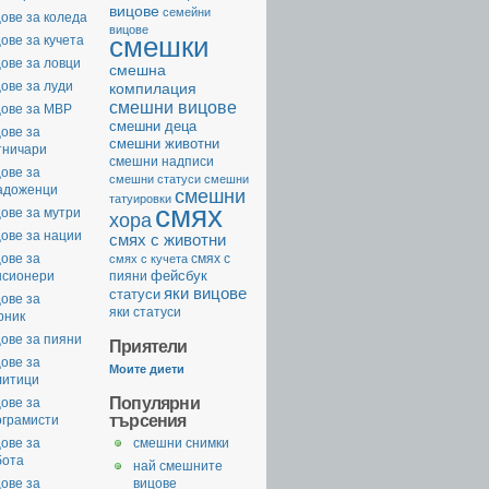
вицове
семейни
ове за коледа
вицове
смешки
ове за кучета
ове за ловци
смешна
ове за луди
компилация
смешни вицове
цове за МВР
смешни деца
ове за
смешни животни
тничари
смешни надписи
ове за
смешни статуси
смешни
адоженци
смешни
татуировки
смях
ове за мутри
хора
ове за нации
смях с животни
ове за
смях с
смях с кучета
фейсбук
нсионери
пияни
яки вицове
статуси
ове за
яки статуси
рник
ове за пияни
Приятели
ове за
Моите диети
литици
Популярни
ове за
търсения
ограмисти
ове за
смешни снимки
бота
най смешните
ове за
вицове