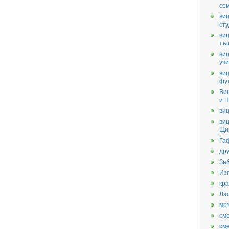
се
виц
ст
виц
тъ
виц
уч
виц
фу
Ви
и П
виц
виц
Щи
Га
дру
За
Из
кра
Ла
мр
см
см