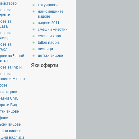
мейството
татуировки
ове за
най-смешните
уденти
вицове
ове за
вицове 2011
щата
смешни животни
ове за
смешни хора
илище
tattoo nadpisi
ове за
пияници
тбол
детски вицове
цове за Чапай
етка
Яки оферти
ове за чукчи
ове за
рлиц и Мюлер
фове
ги вицове
бавни СМС
прати Виц
тки вицове
фове
ъсни вицове
ешни вицове
ешни надписи