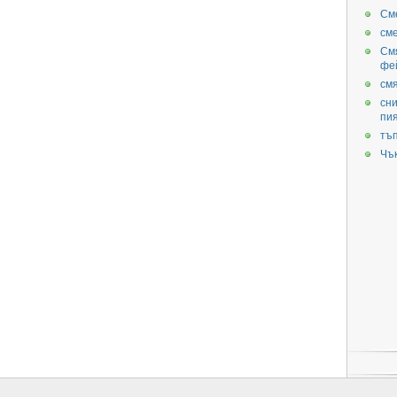
См
см
См
фе
смя
сни
пи
тъ
Чъ