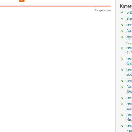
Кате
1 страници
Би
Ви
виц
Ви
виц
ад
виц
бе
виц
бл
виц
во
виц
Ви
Дж
виц
виц
жи
виц
Ив
виц
из