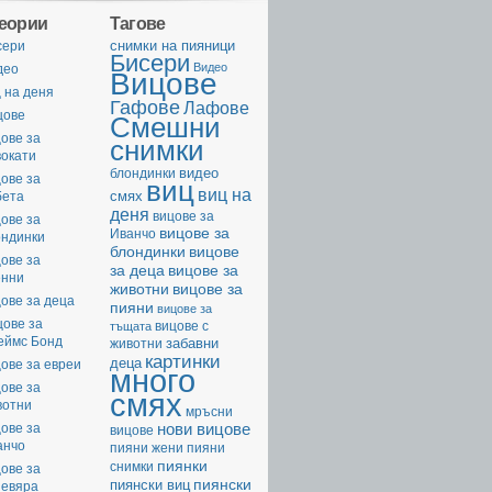
геории
Тагове
cнимки на пияници
сери
Бисери
Видео
део
Вицове
 на деня
Гафове
Лафове
цове
Смешни
ове за
снимки
вокати
видео
блондинки
ове за
виц
виц на
смях
бета
деня
вицове за
ове за
вицове за
Иванчо
ондинки
вицове
блондинки
ове за
за деца
вицове за
енни
животни
вицове за
ове за деца
пияни
вицове за
цове за
вицове с
тъщата
еймс Бонд
забавни
животни
картинки
деца
ове за евреи
много
ове за
смях
вотни
мръсни
нови вицове
ове за
вицове
анчо
пияни жени
пияни
пиянки
снимки
ове за
пиянски
пиянски виц
невяра