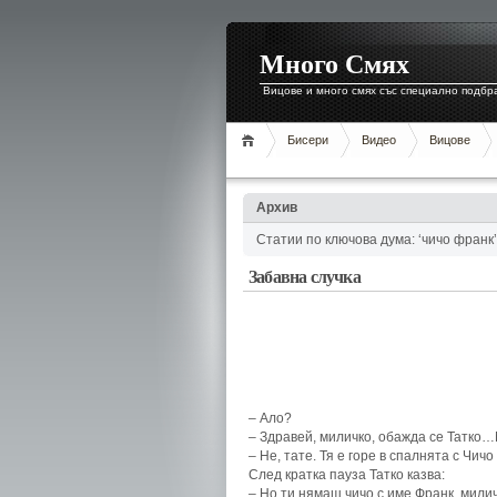
Много Смях
Вицове и много смях със специално подбр
Бисери
Видео
Вицове
Архив
Статии по ключова дума: ‘чичо франк’
Забавна случка
– Ало?
– Здравей, миличко, обажда се Татко
– Не, тате. Тя е горе в спалнята с Чичо
След кратка пауза Татко казва:
– Но ти нямаш чичо с име Франк, милич