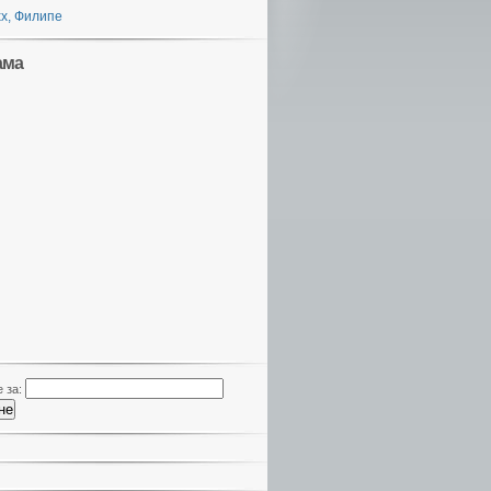
х, Филипе
ама
 за: