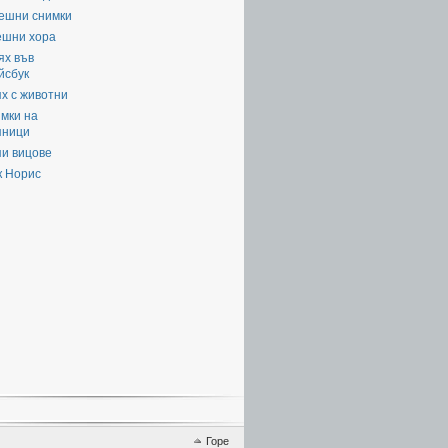
ешни снимки
ешни хора
ях във
йсбук
х с животни
мки на
яници
пи вицове
к Норис
Горе