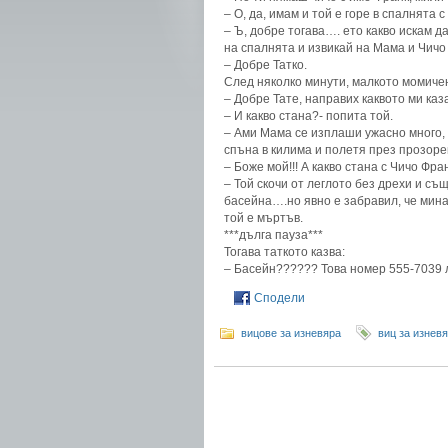
– О, да, имам и той е горе в спалнята 
– Ъ, добре тогава…. ето какво искам д
на спалнята и извикай на Мама и Чичо 
– Добре Татко.
След няколко минути, малкото момиче
– Добре Тате, направих каквото ми каз
– И какво стана?- попита той.
– Ами Мама се изплаши ужасно много, 
спъна в килима и полетя през прозорец
– Боже мой!!! А какво стана с Чичо Фра
– Той скочи от леглото без дрехи и с
басейна….но явно е забравил, че мина
той е мъртъв.
***дълга пауза***
Тогава таткото казва:
– Басейн?????? Това номер 555-7039 
Сподели
вицове за изневяра
виц за изнев