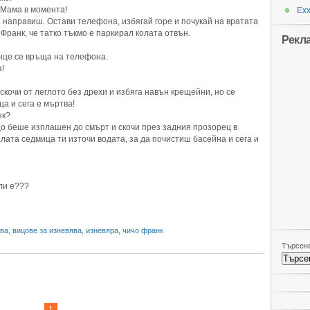
с Мама в момента!
Ехх
а направиш. Остави телефона, избягай горе и почукай на вратата
Франк, че татко тъкмо е паркирал колата отвън.
Рекл
нце се връща на телефона.
а!
скочи от леглото без дрехи и избяга навън крещейни, но се
а и сега е мъртва!
нк?
ъщо беше изплашен до смърт и скочи през задния прозорец в
лата седмица ти източи водата, за да почистиш басейна и сега и
ли е???
ява
,
вицове за изневява
,
изневяра
,
чичо франк
Търсене
1