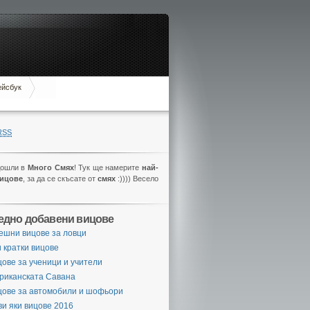
ейсбук
RSS
дошли в
Много Смях
! Тук ще намерите
най-
вицове
, за да се скъсате от
смях
:)))) Весело
едно добавени вицове
ешни вицове за ловци
 кратки вицове
ове за ученици и учители
риканската Савана
цове за автомобили и шофьори
и яки вицове 2016