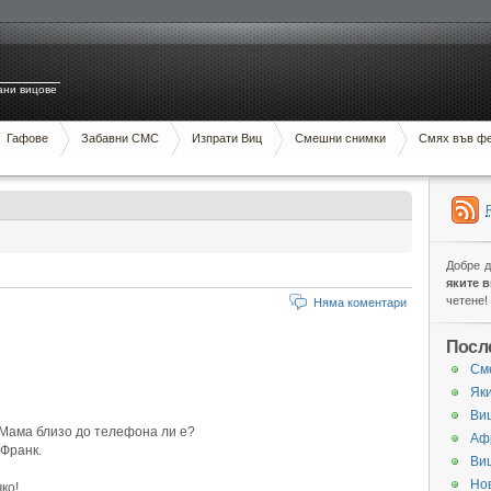
ани вицове
Гафове
Забавни СМС
Изпрати Виц
Смешни снимки
Смях във ф
Добре 
яките 
четене!
Няма коментари
Посл
См
Яки
Виц
…Мама близо до телефона ли е?
Аф
 Франк.
Ви
Нов
ко!