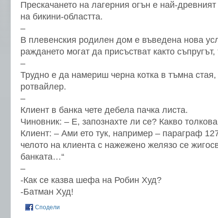
Прескачането на лагерния огън е най-древният
на бикини-областта.
–
В плевенския родилен дом е въведена нова усл
раждането могат да присъстват както съпругът, 
–
Трудно е да намериш черна котка в тъмна стая,
ротвайлер.
–
Клиент в банка чете дебела пачка листа.
Чиновник: – Е, запознахте ли се? Какво толков
Клиент: – Ами ето тук, например – параграф 127
челото на клиента с нажежено желязо се жигосв
банката…“
–
-Как се казва шефа на Робин Худ?
-Батман Худ!
Сподели