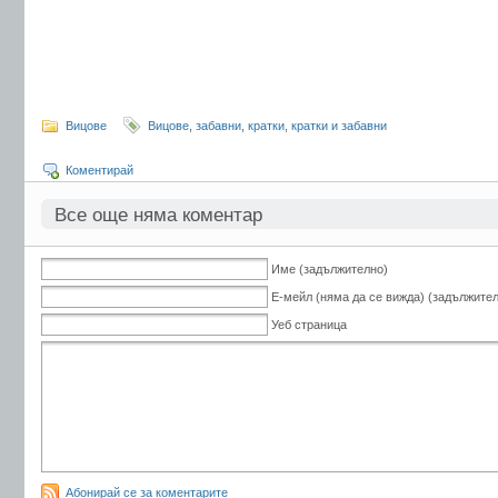
Вицове
Вицове
,
забавни
,
кратки
,
кратки и забавни
Коментирай
Все още няма коментар
Име (задължително)
Е-мейл (няма да се вижда) (задължите
Уеб страница
Абонирай се за коментарите