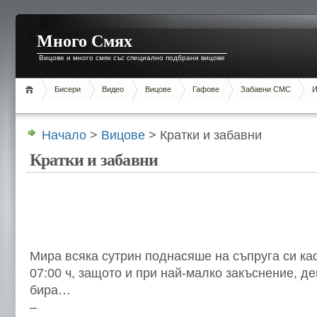
Много Смях
Вицове и много смях със специално подбрани вицове
Бисери
Видео
Вицове
Гафове
Забавни СМС
И
Начало
>
Вицове
> Кратки и забавни
Кратки и забавни
Мира всяка сутрин поднасяше на съпруга си ка
07:00 ч, защото и при най-малко закъснение, д
бира…
–