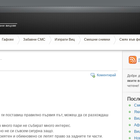
ани вицове
Гафове
Забавни СМС
Изпрати Виц
Смешни снимки
Смях във ф
…
Коментирай
Добре 
яките 
четене!
Посл
См
Яки
о ги поставиш правилно първия път, можеш да се разхождаш
Виц
Аф
 много пари не събират много интерес.
но не си съвсем сигурна защо.
Ви
иятен и обикновено се лепят право за задните ти части.
Нов