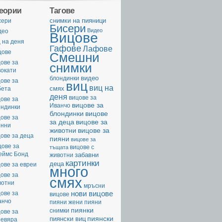
геории
Тагове
cнимки на пияници
сери
Бисери
Видео
део
Вицове
 на деня
Гафове
Лафове
цове
Смешни
ове за
снимки
вокати
видео
блондинки
ове за
виц
виц на
смях
бета
деня
вицове за
ове за
вицове за
Иванчо
ондинки
вицове
блондинки
ове за
за деца
вицове за
енни
животни
вицове за
ове за деца
пияни
вицове за
цове за
вицове с
тъщата
еймс Бонд
забавни
животни
картинки
деца
ове за евреи
много
ове за
смях
вотни
мръсни
нови вицове
ове за
вицове
анчо
пияни жени
пияни
пиянки
снимки
ове за
пиянски
пиянски виц
невяра