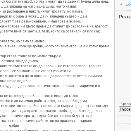
а богати (на вкус), топли и могат да те държат будна цяла нощ.
Ехх
 да вярваш на нито една дума, която казват.
 за разбиране и никога нямат достатъчно памет.
Рекл
еди ги с бира и можеш да ги заведеш където и да е.
бват ти за размножаване, и май това е всичко.
 – трябва им дълго време да стигнат до състояние на зрелост.
бавите вече са заети, а тези, които са останали са или (за)
яват те, но само за малко.
 не знаеш кога ще дойде, колко сантиментра ще е и колко време
тар става, толкова по-малко твърд е.
 остават твърде дълго.
аги те съветват какво да правиш, но като правило – грешат.
зсееш се за малко и ще оголят краката ти.
ел: каквото и да ги помолиш да направят, те все си намират
няма нищо подобно.
а: трудно е да ги запалиш, излъчват неприятна миризма и в
га не можеш да разбереш какво искат да кажат.
иятно е да си имаш работа с тях, но са необходими.
Търсене
е ги възпитаваш, ще бягат по цялата къща и ще цапат навсякъде.
що не умеят да правят, но всичко трябва да работи идеално.
ат на всички врати, надявайки се все някой да отвори.
тях на теория всичко работи, но на практика – първият
о по-добре.
квото и да ги обвиняват, те все ще си намерят един вагон