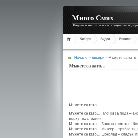
Много Смях
Вицове и много смях със специално подбр
Бисери
Видео
Вицове
Начало
>
Бисери
> Мъжете са като
Мъжете са като…
Мъжете са като…
Мъжете са като… Плочки за пода – ак
върху тях с години.
Мъжете са като… Банкова сметка – без
Мъжете са като… Миксер – трябва ти, 
Мъжете са като… Шоколад – сладък, пр