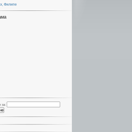
х, Филипе
ама
 за: