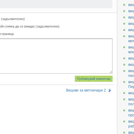
виц
виц
виц
 (задължително)
виц
ейл (няма да се вижда) (задължително)
ви
 страница
виц
ми
виц
мл
виц
виц
виц
пе
виц
Пе
Вицове за митничари 2
виц
виц
по
виц
пр
виц
ра
виц