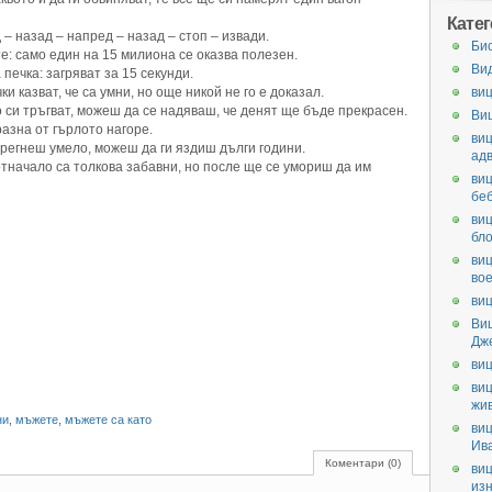
Кате
– назад – напред – назад – стоп – извади.
Би
: само един на 15 милиона се оказва полезен.
Ви
ечка: загряват за 15 секунди.
 казват, че са умни, но още никой не го е доказал.
виц
 си тръгват, можеш да се надяваш, че денят ще бъде прекрасен.
Ви
азна от гърлото нагоре.
виц
прегнеш умело, можеш да ги яздиш дълги години.
ад
тначало са толкова забавни, но после ще се умориш да им
виц
бе
виц
бл
виц
во
виц
Ви
Дж
виц
виц
жи
ни
,
мъжете
,
мъжете са като
виц
Ив
Коментари (0)
виц
из