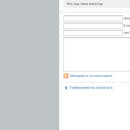
Все още няма коментар
Име
Е-м
Уеб
Абонирай се за коментарите
Повишение на заплатата