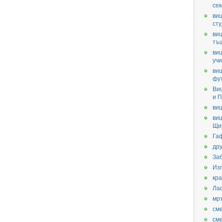
се
виц
ст
виц
тъ
виц
уч
виц
фу
Ви
и П
виц
виц
Щи
Га
дру
За
Из
кра
Ла
мр
см
см