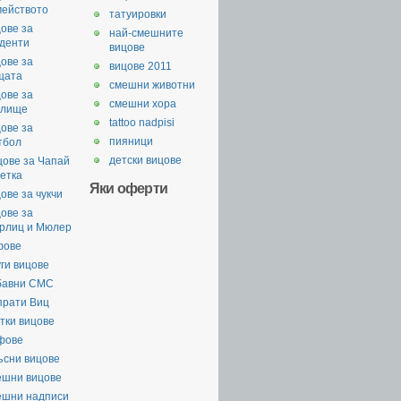
мейството
татуировки
ове за
най-смешните
уденти
вицове
ове за
вицове 2011
щата
смешни животни
ове за
смешни хора
илище
tattoo nadpisi
ове за
пияници
тбол
детски вицове
цове за Чапай
етка
Яки оферти
ове за чукчи
ове за
рлиц и Мюлер
фове
ги вицове
бавни СМС
прати Виц
тки вицове
фове
ъсни вицове
ешни вицове
ешни надписи