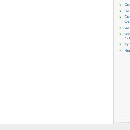
См
см
См
фе
смя
сни
пи
тъ
Чъ