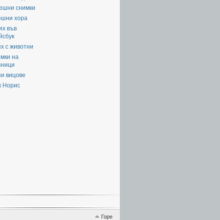
ешни снимки
ешни хора
ях във
йсбук
х с животни
мки на
яници
пи вицове
к Норис
Горе