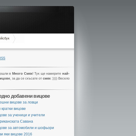
ейсбук
RSS
дошли в
Много Смях
! Тук ще намерите
най-
вицове
, за да се скъсате от
смях
:)))) Весело
едно добавени вицове
ешни вицове за ловци
 кратки вицове
ове за ученици и учители
риканската Савана
цове за автомобили и шофьори
и яки вицове 2016