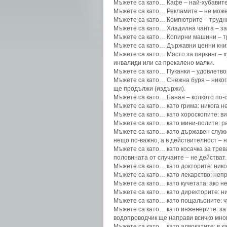
Мъжете са като… Кафе – най-хубавите с
Мъжете са като… Рекламите – не можеш
Мъжете са като… Компютрите – трудни
Мъжете са като… Хладилна чанта – зар
Мъжете са като… Копирни машини – тря
Мъжете са като… Държавни ценни книжа
Мъжете са като… Място за паркинг – ху
инвалиди или са прекалено малки.
Мъжете са като… Пуканки – удовлетвор
Мъжете са като… Снежна буря – никога
ще продължи (издържи).
Мъжете са като… Банан – колкото по-с
Мъжете са като… като грима: никога не
Мъжете са като… като хороскопите: вин
Мъжете са като… като мини-полите: ра
Мъжете са като… като държавен служит
нещо по-важно, а в действителност – 
Мъжете са като… като косачка за трев
половината от случаите – не действат.
Мъжете са като… като докторите: нико
Мъжете са като… като лекарство: непр
Мъжете са като… като кучетата: ако н
Мъжете са като… като директорите: ни
Мъжете са като… като пощальоните: чук
Мъжете са като… като инженерите: за 
водопроводчик ще направи всичко мног
Мъжете са като… като адвокатите: в ка