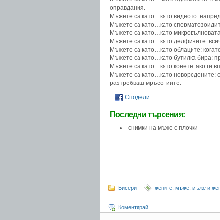
оправдания.
Мъжете са като…като видеото: напред 
Мъжете са като…като сперматозоидите
Мъжете са като…като микровълновата п
Мъжете са като…като делфините: всички
Мъжете са като…като облаците: когато
Мъжете са като…като бутилка бира: пр
Мъжете са като…като конете: ако ги в
Мъжете са като…като новородените: о
разтребваш мръсотиите.
Сподели
Последни търсения:
снимки на мъже с плочки
Бисери
жените
,
мъже
,
мъже и же
Коментирай