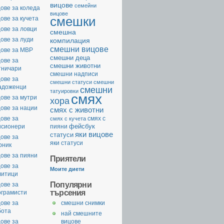
вицове
семейни
ове за коледа
вицове
смешки
ове за кучета
ове за ловци
смешна
ове за луди
компилация
смешни вицове
цове за МВР
смешни деца
ове за
смешни животни
тничари
смешни надписи
ове за
смешни статуси
смешни
адоженци
смешни
татуировки
смях
ове за мутри
хора
ове за нации
смях с животни
ове за
смях с
смях с кучета
фейсбук
нсионери
пияни
яки вицове
статуси
ове за
яки статуси
рник
ове за пияни
Приятели
ове за
Моите диети
литици
Популярни
ове за
търсения
ограмисти
ове за
смешни снимки
бота
най смешните
ове за
вицове