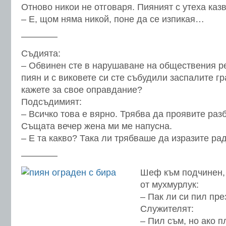
Отново никои не отговаря. Пияният с утеха каз
– Е, щом няма никой, поне да се изпикая…
————
Съдията:
– Обвинен сте в нарушаване на обществения р
пиян и с виковете си сте събудили заспалите г
кажете за свое оправдание?
Подсъдимият:
– Всичко това е вярно. Трябва да проявите раз
Същата вечер жена ми ме напусна.
– Е та какво? Така ли трябваше да изразите ра
————
Шеф към подчинен,
от мухмурлук:
– Пак ли си пил пре
Служителят:
– Пил съм, но ако 