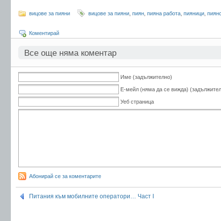
вицове за пияни
вицове за пияни
,
пиян
,
пияна работа
,
пияници
,
пиян
Коментирай
Все още няма коментар
Име (задължително)
Е-мейл (няма да се вижда) (задължите
Уеб страница
Абонирай се за коментарите
Питания към мобилните оператори… Част I