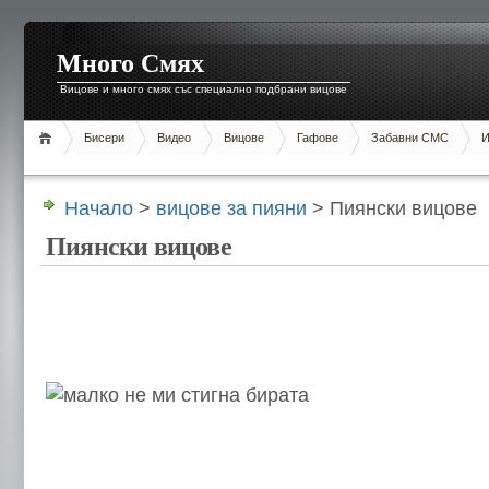
Много Смях
Вицове и много смях със специално подбрани вицове
Бисери
Видео
Вицове
Гафове
Забавни СМС
И
Начало
>
вицове за пияни
> Пиянски вицове
Пиянски вицове