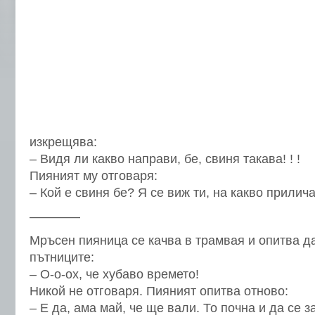
изкрещява:
– Видя ли какво направи, бе, свиня такава! ! !
Пияният му отговаря:
– Кой е свиня бе? Я се виж ти, на какво приличаш
————
Мръсен пияница се качва в трамвая и опитва д
пътниците:
– О-о-ох, че хубаво времето!
Никой не отговаря. Пияният опитва отново:
– Е да, ама май, че ще вали. То почна и да се