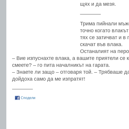
щях и да мезя.
————
Трима пийнали мъже
точно когато влакът
тях се затичват и в
скачат във влака.
Останалият на перо
– Вие изпуснахте влака, а вашите приятели се к
смеете? – го пита началникът на гарата.
– Знаете ли защо – отговаря той. – Трябваше да
дойдоха само да ме изпратят!
————
Сподели