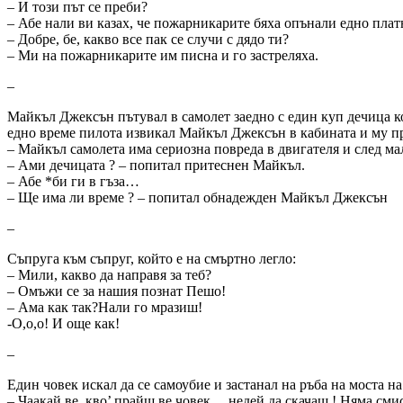
– И този път се преби?
– Абе нали ви казах, че пожарникарите бяха опънали едно пл
– Добре, бе, какво все пак се случи с дядо ти?
– Ми на пожарникарите им писна и го застреляха.
–
Майкъл Джексън пътувал в самолет заедно с един куп дечица к
едно време пилота извикал Майкъл Джексън в кабината и му п
– Майкъл самолета има сериозна повреда в двигателя и след мал
– Ами дечицата ? – попитал притеснен Майкъл.
– Абе *би ги в гъза…
– Ще има ли време ? – попитал обнадежден Майкъл Джексън
–
Съпруга към съпруг, който е на смъртно легло:
– Мили, какво да направя за теб?
– Омъжи се за нашия познат Пешо!
– Ама как так?Нали го мразиш!
-О,о,о! И още как!
–
Един човек искал да се самоубие и застанал на ръба на моста на
– Чаакай ве, кво’ прайш ве човек… недей да скачаш ! Няма сми