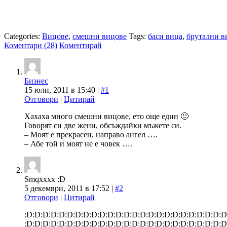
Categories:
Вицове
,
смешни вицове
Tags:
баси вица
,
брутални в
Коментари (28)
Коментирай
Бизнес
15 юли, 2011 в 15:40 |
#1
Отговори
|
Цитирай
Хахаха много смешни вицове, ето още един 🙂
Говорят си две жени, обсъждайки мъжете си.
– Моят е прекрасен, направо ангел ….
– Абе той и моят не е човек ….
Smqxxxx :D
5 декември, 2011 в 17:52 |
#2
Отговори
|
Цитирай
:D:D:D:D:D:D:D:D:D:D:D:D:D:D:D:D:D:D:D:D:D:D:D:D:D:
:D:D:D:D:D:D:D:D:D:D:D:D:D:D:D:D:D:D:D:D:D:D:D:D:D