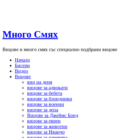
Много Смях
Вицове и много смях със специално подбрани вицове
Начало
Бисери
Видео
Вицове
виц на деня
вицове за адвокати
вицове за бебета
вицове за блондинки
вицове за военни
вицове за деца
Вицове за Джеймс Бонд
вицове за евреи
вицове за животни
вицове за Иванчо
вицове за изневяра