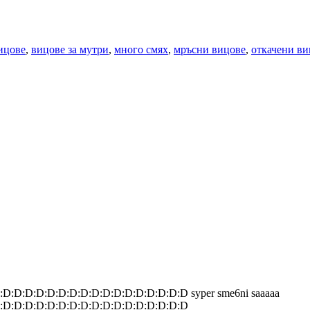
ицове
,
вицове за мутри
,
много смях
,
мръсни вицове
,
откачени ви
D:D:D:D:D:D:D:D:D:D:D:D:D:D:D:D:D syper sme6ni saaaaa
:D:D:D:D:D:D:D:D:D:D:D:D:D:D:D:D:D