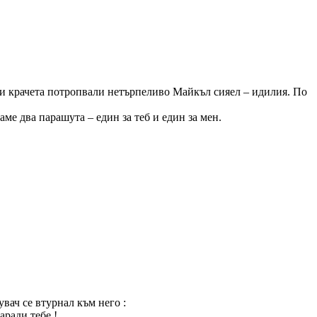
ки крачета потропвали нетърпеливо Майкъл сияел – идилия. По
ме два парашута – един за теб и един за мен.
увач се втурнал към него :
аради тебе !