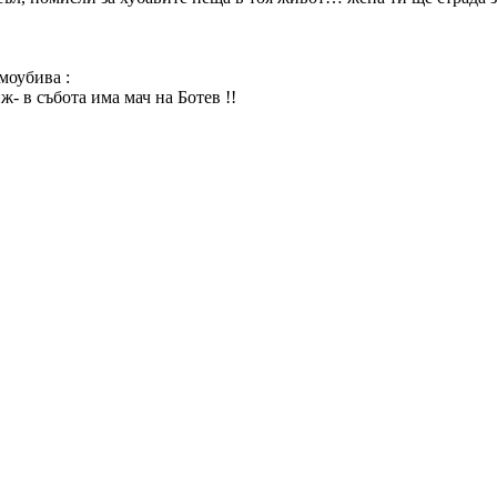
моубива :
- в събота има мач на Ботев !!