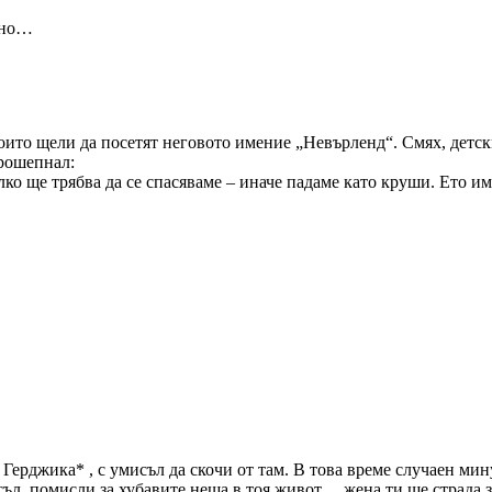
атно…
оито щели да посетят неговото имение „Невърленд“. Смях, детс
рошепнал:
ко ще трябва да се спасяваме – иначе падаме като круши. Ето има
 Герджика* , с умисъл да скочи от там. В това време случаен мин
съл, помисли за хубавите неща в тоя живот… жена ти ще страда з