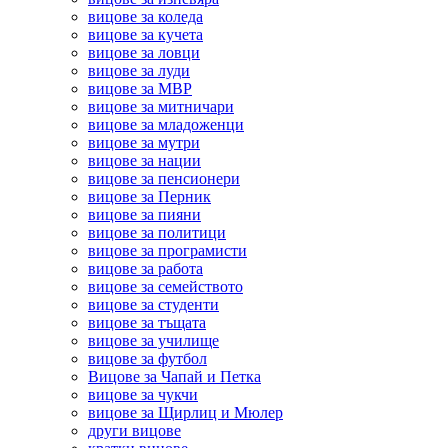
вицове за коледа
вицове за кучета
вицове за ловци
вицове за луди
вицове за МВР
вицове за митничари
вицове за младоженци
вицове за мутри
вицове за нации
вицове за пенсионери
вицове за Перник
вицове за пияни
вицове за политици
вицове за програмисти
вицове за работа
вицове за семейството
вицове за студенти
вицове за тъщата
вицове за училище
вицове за футбол
Вицове за Чапай и Петка
вицове за чукчи
вицове за Щирлиц и Мюлер
други вицове