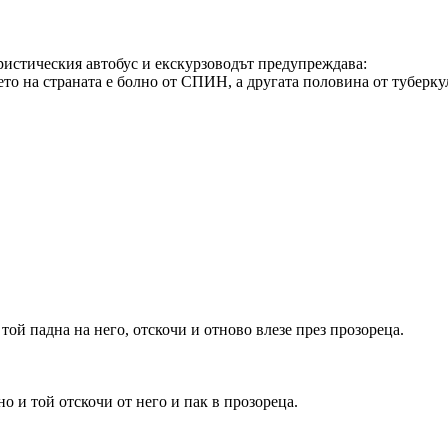
уристическия автобус и екскурзоводът предупреждава:
ето на страната е болно от СПИН, а другата половина от туберку
той падна на него, отскочи и отново влезе през прозореца.
о и той отскочи от него и пак в прозореца.