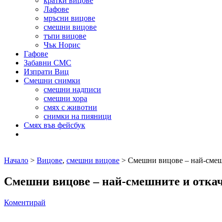
кратки вицове
Лафове
мръсни вицове
смешни вицове
тъпи вицове
Чък Норис
Гафове
Забавни СМС
Изпрати Виц
Смешни снимки
смешни надписи
смешни хора
смях с животни
снимки на пияници
Смях във фейсбук
Начало
>
Вицове
,
смешни вицове
> Смешни вицове – най-смеш
Смешни вицове – най-смешните и отка
Коментирай