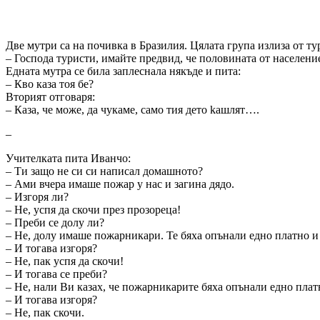
Две мутри са на почивка в Бразилия. Цялата група излиза от т
– Господа туристи, имайте предвид, че половината от населени
Едната мутра се била заплеснала някъде и пита:
– Кво каза тоя бе?
Вторият отговаря:
– Каза, че може, да чукаме, само тия дето kашлят….
–
Учителката пита Иванчо:
– Ти защо не си си написал домашното?
– Ами вчера имаше пожар у нас и загина дядо.
– Изгоря ли?
– Не, успя да скочи през прозореца!
– Преби се долу ли?
– Не, долу имаше пожарникари. Те бяха опънали едно платно и 
– И тогава изгоря?
– Не, пак успя да скочи!
– И тогава се преби?
– Не, нали Ви казах, че пожарникарите бяха опънали едно платн
– И тогава изгоря?
– Не, пак скочи.