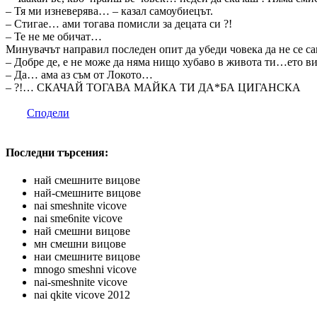
– Тя ми изневерява… – казал самоубиецът.
– Стигае… ами тогава помисли за децата си ?!
– Те не ме обичат…
Минувачът направил последен опит да убеди човека да не се са
– Добре де, е не може да няма нищо хубаво в живота ти…ето виж
– Да… ама аз съм от Локото…
– ?!… СКАЧАЙ ТОГАВА МАЙКА ТИ ДА*БА ЦИГАНСКА
Сподели
Последни търсения:
най смешните вицове
най-смешните вицове
nai smeshnite vicove
nai sme6nite vicove
най смешни вицове
мн смешни вицове
наи смешните вицове
mnogo smeshni vicove
nai-smeshnite vicove
nai qkite vicove 2012