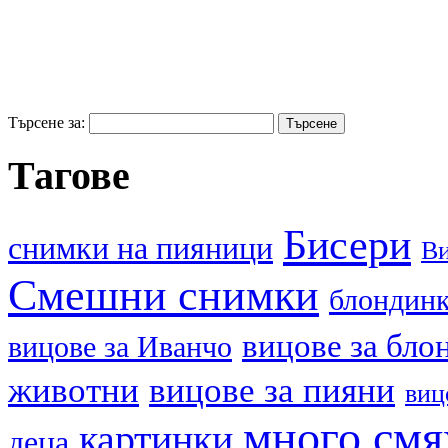
Търсене за:
Тагове
Бисери
cнимки на пияници
В
Смешни снимки
блондин
вицове за бло
вицове за Иванчо
животни
вицове за пияни
виц
много смя
картинки
деца