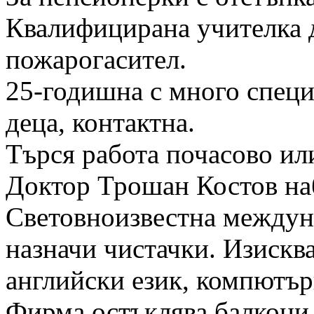
Квалифицирана учителка д
пожарогасител.
25-годишна с много специ
деца, контактна.
Търся работа почасово или
Доктор Трошан Костов на
Световноизвестна междун
назначи чистачки. Изискв
английски език, компютър
Фирма остъклява балкони 