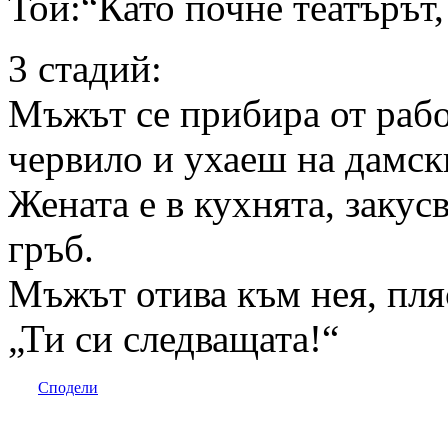
Той:“Като почне театърът,
3 стадий:
Мъжът се прибира от работ
червило и ухаеш на дамс
Жената е в кухнята, закус
гръб.
Мъжът отива към нея, пляс
„Ти си следващата!“
Сподели