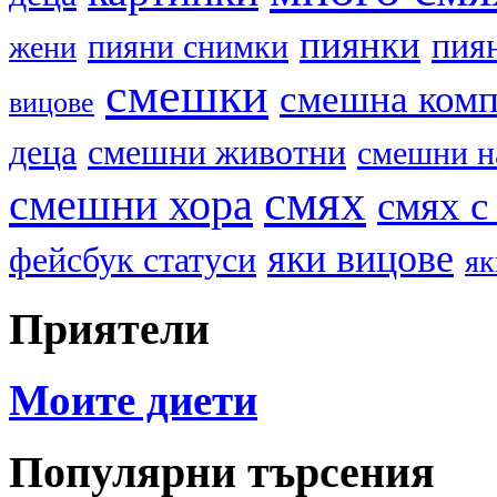
пиянки
пия
пияни снимки
жени
смешки
смешна ком
вицове
деца
смешни животни
смешни н
смях
смешни хора
смях с
яки вицове
фейсбук статуси
як
Приятели
Моите диети
Популярни търсения