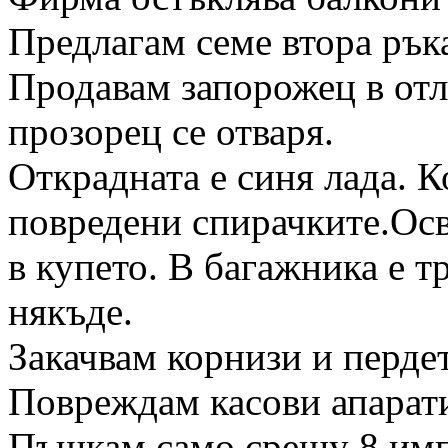
Предлагам семе втора рък
Продавам запорожец в отл
прозорец се отваря.
Открадната е синя лада. Ко
повредени спирачките.Осве
в купето. В багажника е т
някъде.
Закачвам корнизи и пердет
Повреждам касови апарат
Пъшкам само срещу 8 имп