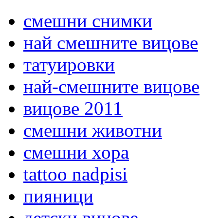
смешни снимки
най смешните вицове
татуировки
най-смешните вицове
вицове 2011
смешни животни
смешни хора
tattoo nadpisi
пияници
детски вицове