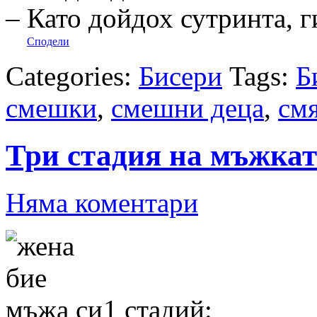
– Като дойдох сутринта, 
Сподели
Categories:
Бисери
Tags:
Б
смешки
,
смешни деца
,
см
Три стадия на мъжкат
Няма коментари
1 стадий: