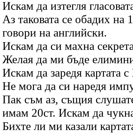
Искам да изтегля гласоват
Аз таковата се обадих на 
говори на английски.
Искам да си махна секрета
Желая да ми бъде елимини
Искам да заредя картата с
Не мога да си наредя импу
Пак съм аз, същия слушате
имам 20ст. Искам да чукна
Бихте ли ми казали картат