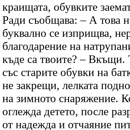
краищата, обувките заемат
Ради съобщава: – А това 
буквално се изприщва, нер
благодарение на натрупани
къде са твоите? – Вкъщи. Т
със старите обувки на бат
не закрещи, лелката подн
на зимното снаряжение. К
оглежда детето, после раз
от надежда и отчаяние пит