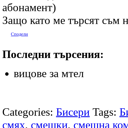
абонамент)
Защо катo ме търсят съм 
Сподели
Последни търсения:
вицове за мтел
Categories:
Бисери
Tags:
Б
смях
,
смешки
,
смешна ко