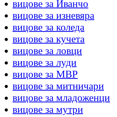
вицове за Иванчо
вицове за изневяра
вицове за коледа
вицове за кучета
вицове за ловци
вицове за луди
вицове за МВР
вицове за митничари
вицове за младоженци
вицове за мутри