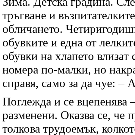
Зима. Детска градина. Сле
тръгване и възпитателките
обличането. Четиригодишн
обувките и една от лелки
обувки на хлапето влизат с
номера по-малки, но накра
справя, само за да чуе: –
Поглежда и се вцепенява –
разменени. Оказва се, че 
толкова трудоемък, колкот